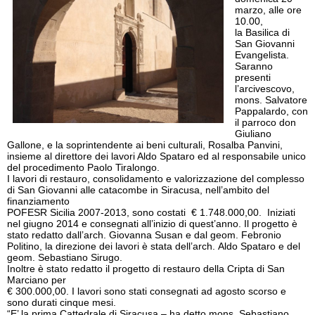
marzo, alle ore
10.00,
la Basilica di
San Giovanni
Evangelista.
Saranno
presenti
l’arcivescovo,
mons. Salvatore
Pappalardo, con
il parroco don
Giuliano
Gallone, e la soprintendente ai beni culturali, Rosalba Panvini,
insieme al direttore dei lavori Aldo Spataro ed al responsabile unico
del procedimento Paolo Tiralongo.
I lavori di restauro, consolidamento e valorizzazione del complesso
di San Giovanni alle catacombe in Siracusa, nell’ambito del
finanziamento
POFESR Sicilia 2007-2013, sono costati € 1.748.000,00. Iniziati
nel giugno 2014 e consegnati all’inizio di quest’anno. Il progetto è
stato redatto dall’arch. Giovanna Susan e dal geom. Febronio
Politino, la direzione dei lavori è stata dell’arch. Aldo Spataro e del
geom. Sebastiano Sirugo.
Inoltre è stato redatto il progetto di restauro della Cripta di San
Marciano per
€ 300.000,00. I lavori sono stati consegnati ad agosto scorso e
sono durati cinque mesi.
“E’ la prima Cattedrale di Siracusa – ha detto mons. Sebastiano