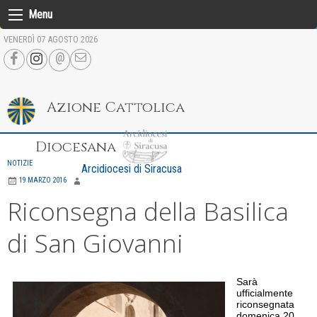
Skip
Menu
to
VENERDÌ 07 AGOSTO 2026
content
Azione Cattolica
Diocesana
NOTIZIE
Arcidiocesi di Siracusa
19 MARZO 2016
Riconsegna della Basilica
di San Giovanni
Sarà
ufficialmente
riconsegnata
domenica 20