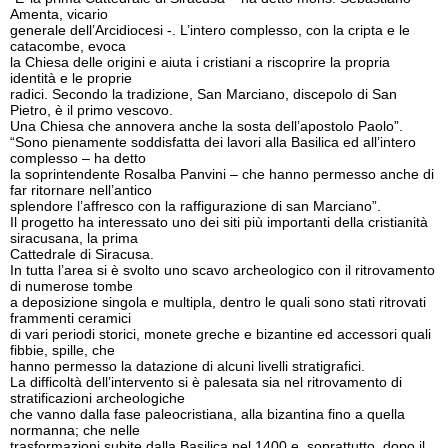
Amenta, vicario
generale dell’Arcidiocesi -. L’intero complesso, con la cripta e le
catacombe, evoca
la Chiesa delle origini e aiuta i cristiani a riscoprire la propria
identità e le proprie
radici. Secondo la tradizione, San Marciano, discepolo di San
Pietro, è il primo vescovo.
Una Chiesa che annovera anche la sosta dell’apostolo Paolo”.
“Sono pienamente soddisfatta dei lavori alla Basilica ed all’intero
complesso – ha detto
la soprintendente Rosalba Panvini – che hanno permesso anche di
far ritornare nell’antico
splendore l’affresco con la raffigurazione di san Marciano”.
Il progetto ha interessato uno dei siti più importanti della cristianità
siracusana, la prima
Cattedrale di Siracusa.
In tutta l’area si è svolto uno scavo archeologico con il ritrovamento
di numerose tombe
a deposizione singola e multipla, dentro le quali sono stati ritrovati
frammenti ceramici
di vari periodi storici, monete greche e bizantine ed accessori quali
fibbie, spille, che
hanno permesso la datazione di alcuni livelli stratigrafici.
La difficoltà dell’intervento si è palesata sia nel ritrovamento di
stratificazioni archeologiche
che vanno dalla fase paleocristiana, alla bizantina fino a quella
normanna; che nelle
trasformazioni subite dalla Basilica nel 1400 e, soprattutto, dopo il