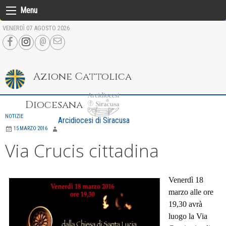
Skip
Menu
to
VENERDÌ 07 AGOSTO 2026
content
Azione Cattolica
Diocesana
NOTIZIE
Arcidiocesi di Siracusa
15 MARZO 2016
Via Crucis cittadina
Venerdì 18
marzo alle ore
19,30 avrà
luogo la Via