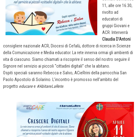
11, alle ore 16.30,
rivolto ad
educatori di
gruppi Giovani e
ACR. Interverrà
Claudia D’Antoni
consigliere nazionale ACR, Diocesi di Cefalù, dottore di ricerca in Scienze
della Comunicazione e Media educator. La rete innerva ormai gli ambienti di
vita di ciascuno. Siamo chiamati a riscoprire il senso del nostro seguire il
Signore nel servizio ai piccoli “cittadini digitali” che la abitano.
Ospiti speciali saranno Rebecca e Salvo, ACieRrini della parrocchia San
Paolo Apostolo di Solarino. L’incontro è promosso nell’ambito del
progetto
educare
e
#AbitareLaRete
.