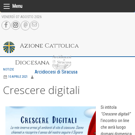
Skip
Menu
to
VENERDÌ 07 AGOSTO 2026
content
Azione Cattolica
Diocesana
NOTIZIE
Arcidiocesi di Siracusa
10 APRILE 2021
Crescere digitali
Si intitola
“Crescere digitali”
l’incontro on line
che avrà luogo
domani domenica