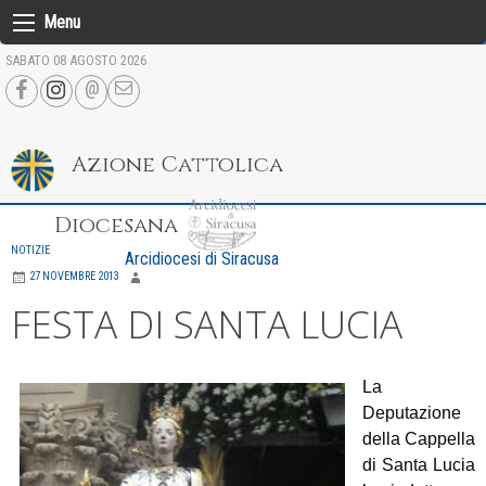
Skip
Menu
to
SABATO 08 AGOSTO 2026
content
Azione Cattolica
Diocesana
NOTIZIE
Arcidiocesi di Siracusa
27 NOVEMBRE 2013
FESTA DI SANTA LUCIA
L
a
Deputazione
della Cappella
di Santa Lucia