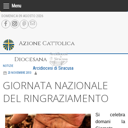
Skip
Menu
to
DOMENICA 09 AGOSTO 2026
content
Azione Cattolica
Diocesana
NOTIZIE
Arcidiocesi di Siracusa
23 NOVEMBRE 2013
GIORNATA NAZIONALE
DEL RINGRAZIAMENTO
Si celebra
domani la