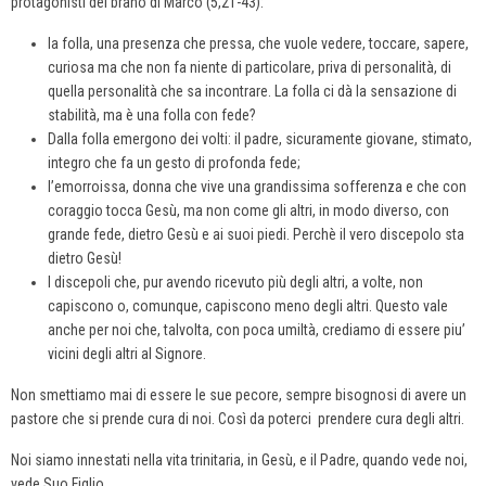
protagonisti del brano di Marco (5,21-43):
la folla, una presenza che pressa, che vuole vedere, toccare, sapere,
curiosa ma che non fa niente di particolare, priva di personalità, di
quella personalità che sa incontrare. La folla ci dà la sensazione di
stabilità, ma è una folla con fede?
Dalla folla emergono dei volti: il padre, sicuramente giovane, stimato,
integro che fa un gesto di profonda fede;
l’emorroissa, donna che vive una grandissima sofferenza e che con
coraggio tocca Gesù, ma non come gli altri, in modo diverso, con
grande fede, dietro Gesù e ai suoi piedi. Perchè il vero discepolo sta
dietro Gesù!
I discepoli che, pur avendo ricevuto più degli altri, a volte, non
capiscono o, comunque, capiscono meno degli altri. Questo vale
anche per noi che, talvolta, con poca umiltà, crediamo di essere piu’
vicini degli altri al Signore.
Non smettiamo mai di essere le sue pecore, sempre bisognosi di avere un
pastore che si prende cura di noi. Così da poterci prendere cura degli altri.
Noi siamo innestati nella vita trinitaria, in Gesù, e il Padre, quando vede noi,
vede Suo Figlio.