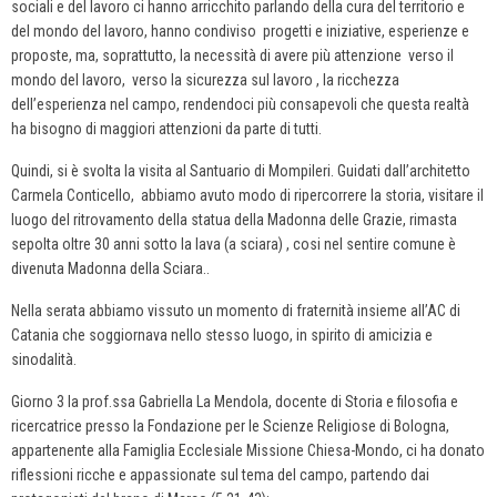
sociali e del lavoro ci hanno arricchito parlando della cura del territorio e
del mondo del lavoro, hanno condiviso progetti e iniziative, esperienze e
proposte, ma, soprattutto, la necessità di avere più attenzione verso il
mondo del lavoro, verso la sicurezza sul lavoro , la ricchezza
dell’esperienza nel campo, rendendoci più consapevoli che questa realtà
ha bisogno di maggiori attenzioni da parte di tutti.
Quindi, si è svolta la visita al Santuario di Mompileri. Guidati dall’architetto
Carmela Conticello, abbiamo avuto modo di ripercorrere la storia, visitare il
luogo del ritrovamento della statua della Madonna delle Grazie, rimasta
sepolta oltre 30 anni sotto la lava (a sciara) , cosi nel sentire comune è
divenuta Madonna della Sciara..
Nella serata abbiamo vissuto un momento di fraternità insieme all’AC di
Catania che soggiornava nello stesso luogo, in spirito di amicizia e
sinodalità.
Giorno 3 la prof.ssa Gabriella La Mendola, docente di Storia e filosofia e
ricercatrice presso la Fondazione per le Scienze Religiose di Bologna,
appartenente alla Famiglia Ecclesiale Missione Chiesa-Mondo, ci ha donato
riflessioni ricche e appassionate sul tema del campo, partendo dai