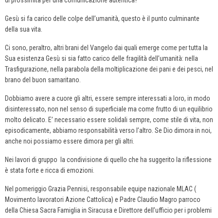
di prossimità per una comunicazione autentica?
Gesù si fa carico delle colpe dell’umanità, questo è il punto culminante
della sua vita.
Ci sono, peraltro, altri brani del Vangelo dai quali emerge come per tutta la
Sua esistenza Gesù si sia fatto carico delle fragilità dell’umanità: nella
Trasfigurazione, nella parabola della moltiplicazione dei pani e dei pesci, nel
brano del buon samaritano.
Dobbiamo avere a cuore gli altri, essere sempre interessati a loro, in modo
disinteressato, non nel senso di superficiale ma come frutto di un equilibrio
molto delicato. E’ necessario essere solidali sempre, come stile di vita, non
episodicamente, abbiamo responsabilità verso l’altro. Se Dio dimora in noi,
anche noi possiamo essere dimora per gli altri.
Nei lavori di gruppo la condivisione di quello che ha suggerito la riflessione
è stata forte e ricca di emozioni.
Nel pomeriggio Grazia Pennisi, responsabile equipe nazionale MLAC (
Movimento lavoratori Azione Cattolica) e Padre Claudio Magro parroco
della Chiesa Sacra Famiglia in Siracusa e Direttore dell’ufficio per i problemi