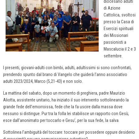
diocesano adulti
di Azione
Cattolica, svoltosi
presso la Casa di
Esercizi spirituali
dei Missionari
passionisti a
Mascalucia il 2 e 3
settembre.
I presenti, giovani-adulti con bimbi, adulti, adultissimi si sono confrontati,
prendendo spunto dal brano di Vangelo che guiderà l’anno associativo
adulti 2023/2024, Marco (5,21-43) e non solo.
La mattina del sabato, dopo un momento di preghiera, padre Maurizio
Aliotta, assistente unitario, ha iniziato il suo intervento sottolineando la
grande fede dell’emorroissa, fede che la fa uscire dalla massa dove
nessuno si distingue. Pur tra la folla lei stabilisce un rapporto con Gesù,
esce dall’anonimato per toccarlo e Gesu’, per la sua fede, la salva.
Sottolinea l’ambiguità del toccare: toccare per possedere oppure desiderio