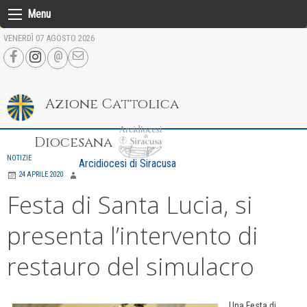
Skip
Menu
to
VENERDÌ 07 AGOSTO 2026
content
Azione Cattolica
Diocesana
NOTIZIE
Arcidiocesi di Siracusa
24 APRILE 2020
Festa di Santa Lucia, si
presenta l’intervento di
restauro del simulacro
Una Festa di