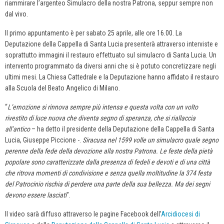
riammirare l’argenteo Simulacro della nostra Patrona, seppur sempre non
dal vivo.
Il primo appuntamento è per sabato 25 aprile, alle ore 16.00. La
Deputazione della Cappella di Santa Lucia presenterà attraverso interviste e
soprattutto immagini il restauro effettuato sul simulacro di Santa Lucia. Un
intervento programmato da diversi anni che si è potuto concretizzare negli
ultimi mesi. La Chiesa Cattedrale e la Deputazione hanno affidato il restauro
alla Scuola del Beato Angelico di Milano.
“
L’emozione si rinnova sempre più intensa e questa volta con un volto
rivestito di luce nuova che diventa segno di
speranza, che si riallaccia
all’antico
– ha detto il presidente della Deputazione della Cappella di Santa
Lucia, Giuseppe Piccione -.
Siracusa nel 1599 volle un simulacro quale segno
perenne della fede della devozione
alla nostra Patrona. Le feste della pietà
popolare sono caratterizzate dalla presenza di fedeli e devoti e di
una città
che ritrova momenti di condivisione e senza quella moltitudine la 374 festa
del Patrocinio rischia
di perdere una parte della sua bellezza. Ma dei segni
devono essere lasciati
”.
Il video sarà diffuso attraverso le pagine Facebook dell’
Arcidiocesi di