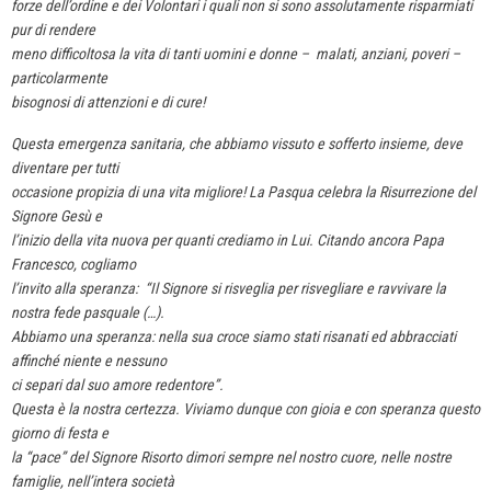
forze dell’ordine e dei Volontari i quali non si sono assolutamente risparmiati
pur di rendere
meno difficoltosa la vita di tanti uomini e donne – malati, anziani, poveri –
particolarmente
bisognosi di attenzioni e di cure!
Questa emergenza sanitaria, che abbiamo vissuto e sofferto insieme, deve
diventare per tutti
occasione propizia di una vita migliore!
La Pasqua celebra la Risurrezione del
Signore Gesù e
l’inizio della vita nuova per quanti crediamo
in Lui. Citando ancora Papa
Francesco, cogliamo
l’invito alla speranza: “Il Signore si risveglia
per risvegliare e ravvivare la
nostra fede pasquale (…).
Abbiamo una speranza: nella sua croce
siamo stati risanati ed abbracciati
affinché niente e nessuno
ci separi dal suo amore redentore”.
Questa è la nostra certezza. Viviamo dunque con gioia e con speranza questo
giorno di festa e
la “pace” del Signore Risorto dimori sempre nel nostro cuore, nelle nostre
famiglie, nell’intera
società