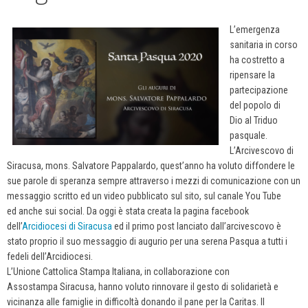
L’emergenza
sanitaria in corso
ha costretto a
ripensare la
partecipazione
del popolo di
Dio al Triduo
pasquale.
L’Arcivescovo di
Siracusa, mons. Salvatore Pappalardo, q
uest’anno ha voluto diffondere le
sue parole di speranza sempre attraverso i mezzi
di comunicazione con un
messaggio scritto ed un video pubblicato sul sito, sul canale You Tube
ed anche sui social. Da oggi è stata creata la pagina facebook
dell’
Arcidiocesi di Siracusa
ed il primo post lanciato dall’arcivescovo è
stato proprio il suo messaggio di augurio per una serena Pasqua a tutti i
fedeli dell’Arcidiocesi.
L’Unione Cattolica Stampa Italiana, in collaborazione con
Assostampa Siracusa, hanno voluto rinnovare il gesto di solidarietà e
vicinanza alle famiglie in difficoltà donando il pane per la Caritas. Il