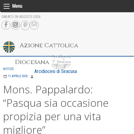
Skip
Menu
to
SABATO 08 AGOSTO 2026
content
Azione Cattolica
Diocesana
NOTIZIE
Arcidiocesi di Siracusa
11 APRILE 2020
Mons. Pappalardo:
“Pasqua sia occasione
propizia per una vita
migliore”