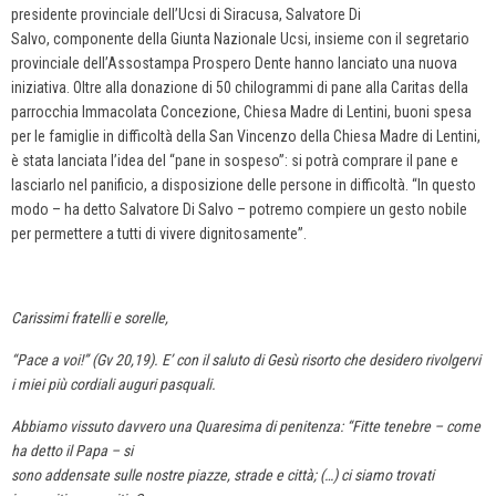
presidente provinciale dell’Ucsi di Siracusa, Salvatore Di
Salvo, componente della Giunta Nazionale Ucsi, insieme con il segretario
provinciale dell’Assostampa Prospero Dente hanno lanciato una nuova
iniziativa. Oltre alla donazione di 50 chilogrammi di pane alla Caritas della
parrocchia Immacolata Concezione, Chiesa Madre di Lentini, buoni spesa
per le famiglie in difficoltà della San Vincenzo della Chiesa Madre di Lentini,
è stata lanciata l’idea del “pane in sospeso”: si potrà comprare il pane e
lasciarlo nel panificio, a disposizione delle persone in difficoltà. “In questo
modo – ha detto Salvatore Di Salvo – potremo compiere un gesto nobile
per permettere a tutti di vivere dignitosamente”.
Carissimi fratelli e sorelle,
“Pace a voi!” (Gv 20,19). E’ con il saluto di Gesù risorto che desidero rivolgervi
i miei più cordiali auguri pasquali.
Abbiamo vissuto davvero una Quaresima di penitenza: “Fitte tenebre – come
ha detto il Papa – si
sono addensate sulle nostre piazze, strade e città; (…) ci siamo trovati