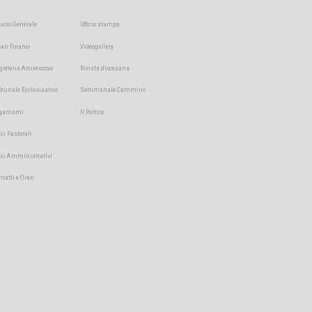
cario Generale
Ufficio stampa
cari Foranei
Videogallery
greteria Arcivescovo
Rivista diocesana
ibunale Ecclesiastico
Settimanale Cammino
ganismi
Il Portico
ici Pastorali
fici Amministrativi
ntatti e Orari