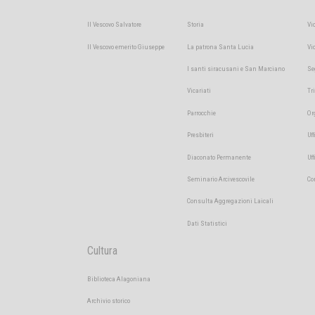
Il Vescovo Salvatore
Storia
Vi
Il Vescovo emerito Giuseppe
La patrona Santa Lucia
Vi
I santi siracusani e San Marciano
Se
Vicariati
Tr
Parrocchie
Or
Presbiteri
Uff
Diaconato Permanente
Uf
Seminario Arcivescovile
Co
Consulta Aggregazioni Laicali
Dati Statistici
Cultura
Biblioteca Alagoniana
Archivio storico