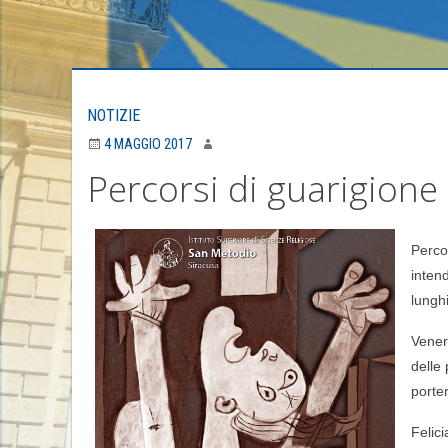
NOTIZIE
4 MAGGIO 2017
Percorsi di guarigione
Percor
inten
lungh
Vener
delle
porte
Felic