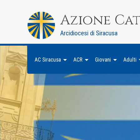
Skip
to
Azione Ca
content
Arcidiocesi di Siracusa
AC Siracusa
ACR
Giovani
Adulti