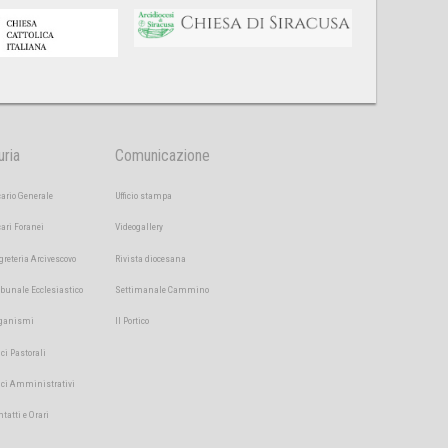
uria
Comunicazione
cario Generale
Ufficio stampa
cari Foranei
Videogallery
greteria Arcivescovo
Rivista diocesana
ibunale Ecclesiastico
Settimanale Cammino
ganismi
Il Portico
ici Pastorali
fici Amministrativi
ntatti e Orari