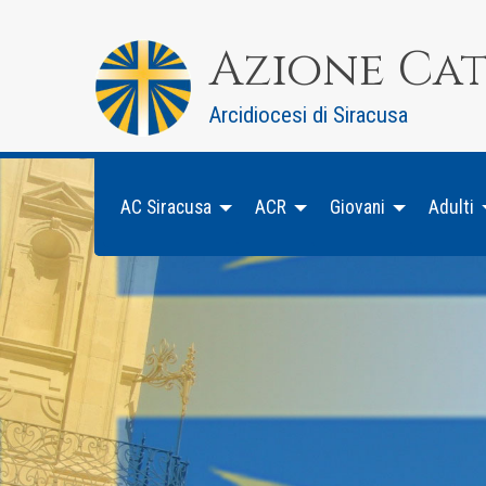
Skip
to
Azione Ca
content
Arcidiocesi di Siracusa
AC Siracusa
ACR
Giovani
Adulti