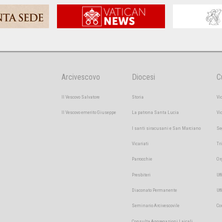
Arcivescovo
Diocesi
C
Il Vescovo Salvatore
Storia
Vi
Il Vescovo emerito Giuseppe
La patrona Santa Lucia
Vi
I santi siracusani e San Marciano
Se
Vicariati
Tr
Parrocchie
Or
Presbiteri
Uff
Diaconato Permanente
Uf
Seminario Arcivescovile
Co
Consulta Aggregazioni Laicali