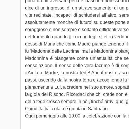
porta da attraversare perché ciascuno potesse incon
dice di un ingresso, di un attraversamento, di un 
vite recintate, incapaci di schiudersi all’altro, se
assolutamente monche di futuro’ su queste porte s
coraggiose e non sempre e soltanto diffidenti verso 
del frumento quando gli occhi degli scettici vedon
gesso di Maria che come Madre piange tenendo il 
fu ‘Madonna delle Lacrime’ ma la Madonnina piange
Madonnina è piangente come un’attualità che se
consolazione. Il senso delle vere lacrime è di sorp
«Aiuta, o Madre, la nostra fede! Apri il nostro asc
passi, uscendo dalla nostra terra e accogliendo la 
pienamente a Lui, a credere nel suo amore, sopratt
la gioia del Risorto. Ricordaci che chi crede non è
della fede cresca sempre in noi, finché arrivi quel g
Quindi la fiaccolata è giunta in Santuario.
Oggi pomeriggio alle 19.00 la celebrazione con la