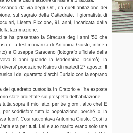
sario della Lacrimazione di Maria a Siracusa.
ando da via degli Orti, da quell’abitazione dei
ne, sul sagrato della Cattedrale, il giornalista di
culari, Lisetta Piccione, 91 anni, incaricata dalla
della lacrimazione.
lite ha presentato la Siracusa degli anni ’50 che
uso e la testimonianza di Antonina Giusto, infine i
nto) e Giuseppe Saraceno (fotografo ufficiale della
 (aveva 8 anni quando la Madonnina lacrimò), la
i diversi’ produzione Kairos di martedì 27 agosto; ‘Il
usicali del quartetto d’archi Eurialo con la soprano
a del quadretto custodita in Oratorio e l’ha esposta
ono state proiettate sul prospetto dell’abitazione.
ta sopra il mio letto, per tre giorni, altro che! E
per soddisfare tutta la popolazione, perché io, la
sa fuori’. Così raccontava Antonina Giusto. Così fu
Maria era per tutti. Lei e suo marito erano solo una