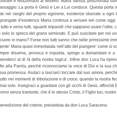
trare e relazionarsi al Mistero. Maria stessa, posizionata sullo 
passaggio. La porta è Gesù e Lei a Lui conduce. Questa porta i
rrate nei ranghi del proprio egoismo, esistenze sbarrate a ogni 
prangate d’esistenza Maria continua a versare ieri come oggi l
tutto e verso tutti, sguardi impavidi che sappiano osare l’oltre,
o solo lo spreco del grano seminato. E può suscitare per noi un
cuore in mano? Forse non tutti sanno che nelle primissime imm
nte’ Maria quasi immortalata nell’atto del piangere’ come si vo
mpre disarma, provoca e inquieta, spinge a domandare e a c
renderci al di là della nostra logica’. Infine don Luca ha ripr
olto alla Parola, perché riconosciamo la voce di Dio e la sua chi
sua promessa. Aiutaci a lasciarci toccare dal suo amore, perché
utto nei momenti di tribolazione e di croce, quando la nostra f
 mai solo. Insegnaci a guardare con gli occhi di Gesù, affinché
iorno senza tramonto, che è lo stesso Cristo, il Figlio tuo, nostro
 benedizione del cotone, presieduta da don Luca Saraceno.