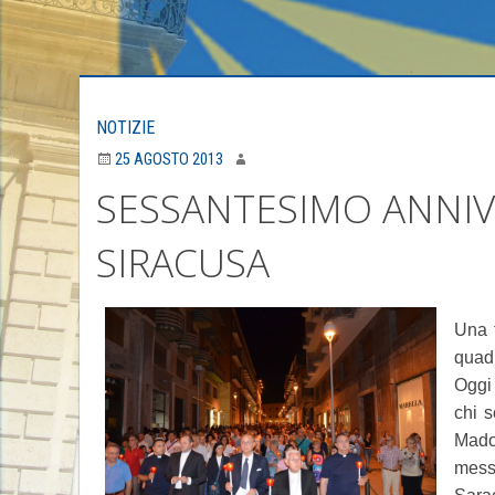
NOTIZIE
25 AGOSTO 2013
SESSANTESIMO ANNIV
SIRACUSA
Una f
quadr
Oggi 
chi s
Madon
mess