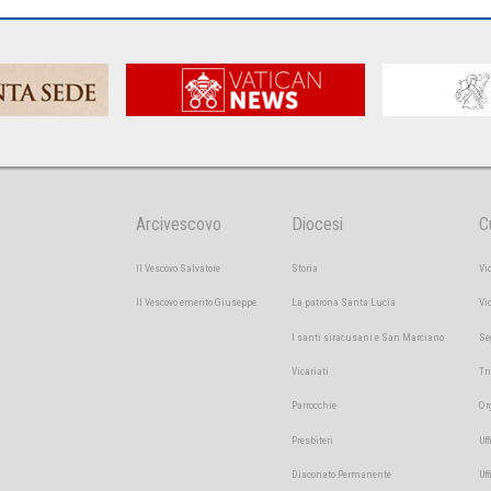
Arcivescovo
Diocesi
C
Il Vescovo Salvatore
Storia
Vi
Il Vescovo emerito Giuseppe
La patrona Santa Lucia
Vi
I santi siracusani e San Marciano
Se
Vicariati
Tr
Parrocchie
Or
Presbiteri
Uff
Diaconato Permanente
Uf