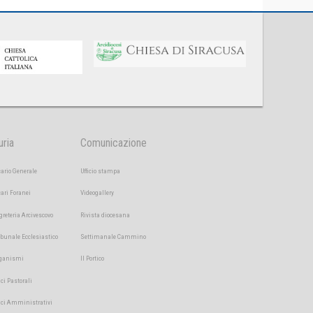
uria
Comunicazione
cario Generale
Ufficio stampa
cari Foranei
Videogallery
greteria Arcivescovo
Rivista diocesana
ibunale Ecclesiastico
Settimanale Cammino
ganismi
Il Portico
ici Pastorali
fici Amministrativi