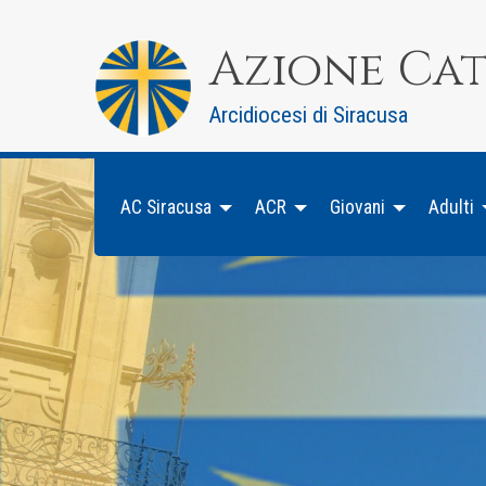
Skip
to
Azione Ca
content
Arcidiocesi di Siracusa
AC Siracusa
ACR
Giovani
Adulti