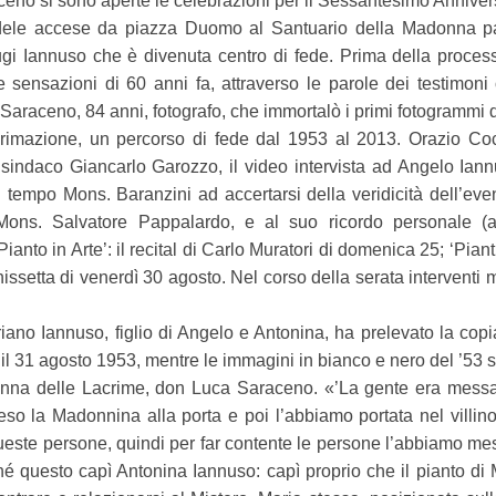
eno si sono aperte le celebrazioni per il Sessantesimo Anniver
ele accese da piazza Duomo al Santuario della Madonna pass
gi Iannuso che è divenuta centro di fede. Prima della processio
sensazioni di 60 anni fa, attraverso le parole dei testimoni o
Saraceno, 84 anni, fotografo, che immortalò i primi fotogrammi 
acrimazione, un percorso di fede dal 1953 al 2013. Orazio Coc
l sindaco Giancarlo Garozzo, il video intervista ad Angelo Iann
l tempo Mons. Baranzini ad accertarsi della veridicità dell’eve
vo Mons. Salvatore Pappalardo, e al suo ricordo personale
Pianto in Arte’: il recital di Carlo Muratori di domenica 25; ‘Piant
ssetta di venerdì 30 agosto. Nel corso della serata interventi m
riano Iannuso, figlio di Angelo e Antonina, ha prelevato la copi
to il 31 agosto 1953, mentre le immagini in bianco e nero del ’53 s
nna delle Lacrime, don Luca Saraceno. «’La gente era messa tut
 la Madonnina alla porta e poi l’abbiamo portata nel villino, 
queste persone, quindi per far contente le persone l’abbiamo mes
hé questo capì Antonina Iannuso: capì proprio che il pianto di 