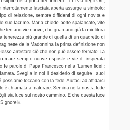
stipite della porta del numero 11 di via degli Orti,
ninterrottamente lasciata aperta assurge a simbolo:
tipo di relazione, sempre diffidenti di ogni novità e
e sue lacrime. Maria chiede porte spalancate, vite
 che tentano vie nuove, che guardano già la mietitura
a tenerezza più grande di quella di un quadretto di
aginette della Madonnina la prima definizione non
lesse arrestare ciò che non può essere fermato’ La
ercare sempre nuove risposte e vie di insperata
eso le parole di Papa Francesco nella ‘Lumen fidei’:
amata. Sveglia in noi il desiderio di seguire i suoi
 possiamo toccarlo con la fede. Aiutaci ad affidarci
ede è chiamata a maturare. Semina nella nostra fede
 Egli sia luce sul nostro cammino. E che questa luce
 Signore!».