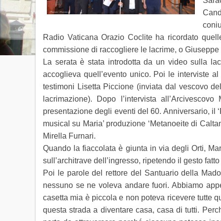
Sarac
Cand
coniu
Radio Vaticana Orazio Coclite ha ricordato quelle 
commissione di raccogliere le lacrime, o Giuseppe 
La serata è stata introdotta da un video sulla l
accoglieva quell’evento unico. Poi le interviste a
testimoni Lisetta Piccione (inviata dal vescovo de
lacrimazione). Dopo l’intervista all’Arcivesco
presentazione degli eventi del 60. Anniversario, il ‘
musical su Maria’ produzione ‘Metanoeite di Caltani
Mirella Furnari.
Quando la fiaccolata è giunta in via degli Orti, Ma
sull’architrave dell’ingresso, ripetendo il gesto fat
Poi le parole del rettore del Santuario della Mado
nessuno se ne voleva andare fuori. Abbiamo appeso
casetta mia è piccola e non poteva ricevere tutte 
questa strada a diventare casa, casa di tutti. Perc