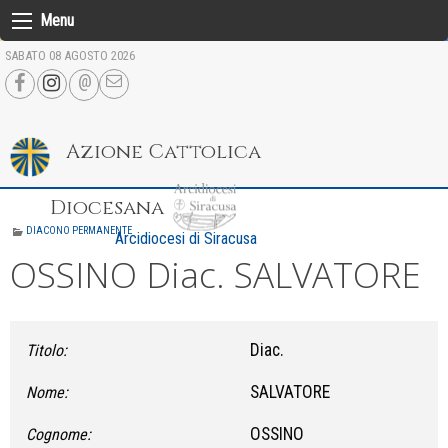
Skip
Menu
to
SABATO 08 AGOSTO 2026
content
Azione Cattolica
Diocesana
DIACONO PERMANENTE
Arcidiocesi di Siracusa
OSSINO Diac. SALVATORE
Diac.
Titolo:
SALVATORE
Nome:
OSSINO
Cognome: