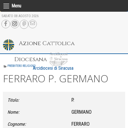
Skip
Menu
to
SABATO 08 AGOSTO 2026
content
Azione Cattolica
Diocesana
PRESBITERO RELIGIOSO
Arcidiocesi di Siracusa
FERRARO P. GERMANO
P.
Titolo:
GERMANO
Nome:
FERRARO
Cognome: