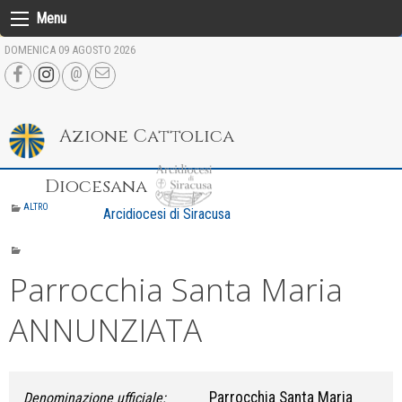
Skip
Menu
to
DOMENICA 09 AGOSTO 2026
content
Azione Cattolica
Diocesana
ALTRO
Arcidiocesi di Siracusa
Parrocchia Santa Maria
ANNUNZIATA
Parrocchia Santa Maria
Denominazione ufficiale: