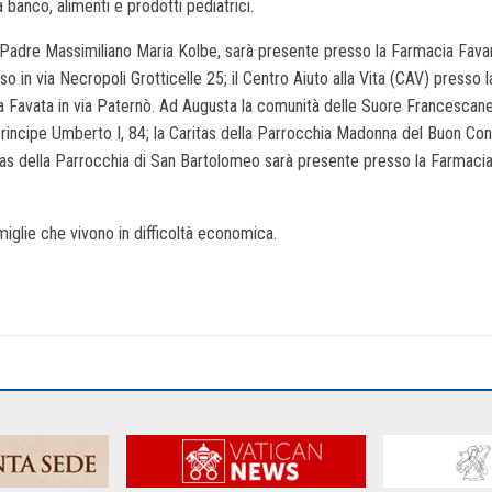
a banco, alimenti e prodotti pediatrici.
e Padre Massimiliano Maria Kolbe, sarà presente presso la Farmacia Favar
 in via Necropoli Grotticelle 25; il Centro Aiuto alla Vita (CAV) presso 
a Favata in via Paternò. Ad Augusta la comunità delle Suore Francescane
Principe Umberto I, 84; la Caritas della Parrocchia Madonna del Buon Con
a Caritas della Parrocchia di San Bartolomeo sarà presente presso la Farm
amiglie che vivono in difficoltà economica.