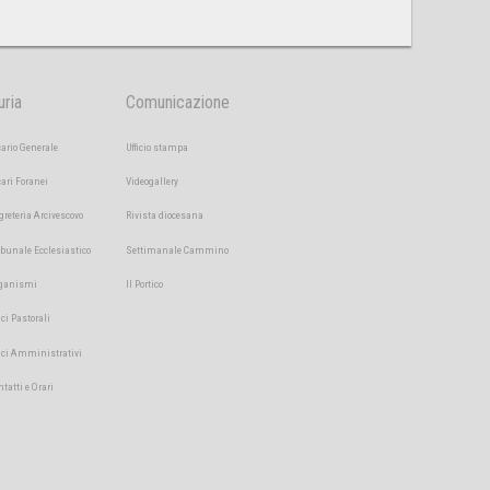
uria
Comunicazione
cario Generale
Ufficio stampa
cari Foranei
Videogallery
greteria Arcivescovo
Rivista diocesana
ibunale Ecclesiastico
Settimanale Cammino
ganismi
Il Portico
ici Pastorali
fici Amministrativi
ntatti e Orari