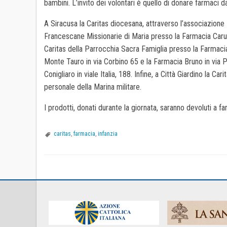
bambini. L’invito dei volontari è quello di donare farmaci d
A Siracusa la Caritas diocesana, attraverso l’associazion
Francescane Missionarie di Maria presso la Farmacia Caruso
Caritas della Parrocchia Sacra Famiglia presso la Farmaci
Monte Tauro in via Corbino 65 e la Farmacia Bruno in via 
Conigliaro in viale Italia, 188. Infine, a Città Giardino l
personale della Marina militare.
I prodotti, donati durante la giornata, saranno devoluti a f
caritas
,
farmacia
,
infanzia
P
o
s