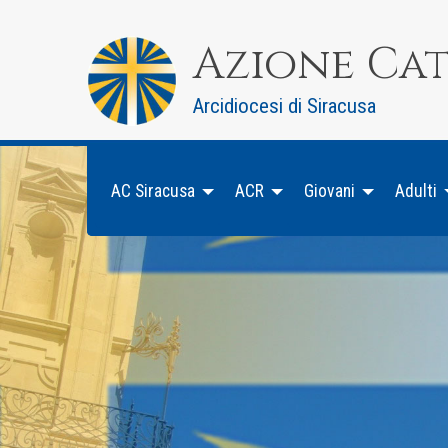
Skip
to
Azione Ca
content
Arcidiocesi di Siracusa
AC Siracusa
ACR
Giovani
Adulti