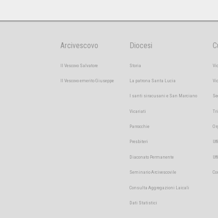
Arcivescovo
Diocesi
C
Il Vescovo Salvatore
Storia
Vi
Il Vescovo emerito Giuseppe
La patrona Santa Lucia
Vi
I santi siracusani e San Marciano
Se
Vicariati
Tr
Parrocchie
Or
Presbiteri
Uff
Diaconato Permanente
Uf
Seminario Arcivescovile
Co
Consulta Aggregazioni Laicali
Dati Statistici