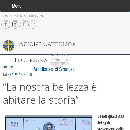
Skip
Menu
to
DOMENICA 09 AGOSTO 2026
content
Azione Cattolica
Diocesana
NOTIZIE
Arcidiocesi di Siracusa
26 APRILE 2021
“La nostra bellezza è
abitare la storia”
Da ieri quasi 800
delegati,
provenienti dalle