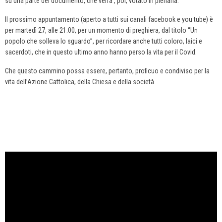
su una parte del documento, che verrà , poi, votato in plenaria.
Il prossimo appuntamento (aperto a tutti sui canali facebook e you tube) è
per martedì 27, alle 21.00, per un momento di preghiera, dal titolo “Un
popolo che solleva lo sguardo”, per ricordare anche tutti coloro, laici e
sacerdoti, che in questo ultimo anno hanno perso la vita per il Covid.
Che questo cammino possa essere, pertanto, proficuo e condiviso per la
vita dell’Azione Cattolica, della Chiesa e della società.