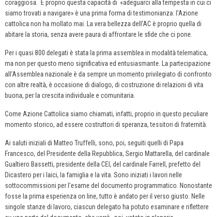
coraggiosa. E proprio questa capacità di «adeguarci alla tempesta in cui ci
siamo trovati a navigare» è una prima forma di testimonianza: l’Azione
cattolica non ha mollato mai. La vera bellezza dell’AC è proprio quella di
abitare la storia, senza avere paura di affrontare le sfide che ci pone.
Per i quasi 800 delegati è stata la prima assemblea in modalità telematica,
ma non per questo meno significativa ed entusiasmante. La partecipazione
all’Assemblea nazionale è da sempre un momento privilegiato di confronto
con altre realtà, è occasione di dialogo, di costruzione di relazioni di vita
buona, per la crescita individuale e comunitaria.
Come Azione Cattolica siamo chiamati, infatti, proprio in questo peculiare
momento storico, ad essere costruttori di speranza, tessitori di fraternità.
Ai saluti iniziali di Matteo Truffelli, sono, poi, seguiti quelli di Papa
Francesco, del Presidente della Repubblica, Sergio Mattarella, del cardinale
Gualtiero Bassetti, presidente della CEI, del cardinale Farrell, prefetto del
Dicastero per i laici, la famiglia e la vita. Sono iniziati i lavori nelle
sottocommissioni per l’esame del documento programmatico. Nonostante
fosse la prima esperienza on line, tutto è andato per il verso giusto. Nelle
singole stanze di lavoro, ciascun delegato ha potuto esaminare e riflettere