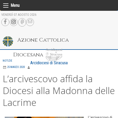
Skip
Menu
to
VENERDÌ 07 AGOSTO 2026
content
Azione Cattolica
Diocesana
NOTIZIE
Arcidiocesi di Siracusa
25 MARZO 2020
L’arcivescovo affida la
Diocesi alla Madonna delle
Lacrime
L’arcivescovo di