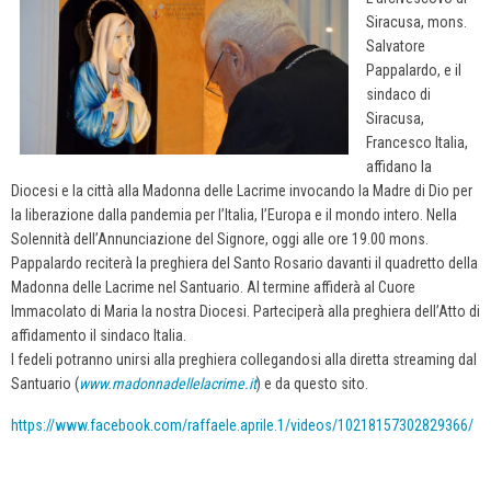
Siracusa, mons.
Salvatore
Pappalardo, e il
sindaco di
Siracusa,
Francesco Italia,
affidano la
Diocesi e la città alla Madonna delle Lacrime invocando la Madre di Dio per
la liberazione dalla pandemia per l’Italia, l’Europa e il mondo intero. Nella
Solennità dell’Annunciazione del Signore, oggi alle ore 19.00 mons.
Pappalardo reciterà la preghiera del Santo Rosario davanti il quadretto della
Madonna delle Lacrime nel Santuario. Al termine affiderà al Cuore
Immacolato di Maria la nostra Diocesi. Parteciperà alla preghiera dell’Atto di
affidamento il sindaco Italia.
I fedeli potranno unirsi alla preghiera collegandosi alla diretta streaming dal
Santuario (
www.madonnadellelacrime.it
) e da questo sito.
https://www.facebook.com/raffaele.aprile.1/videos/10218157302829366/