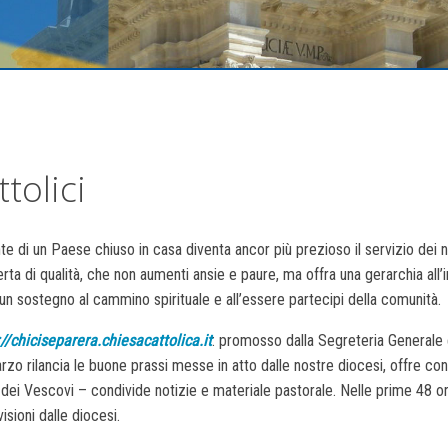
tolici
te di un Paese chiuso in casa diventa ancor più prezioso il servizio dei 
erta di qualità, che non aumenti ansie e paure, ma offra una gerarchia all’int
un sostegno al cammino spirituale e all’essere partecipi della comunità.
://chiciseparera.chiesacattolica.it
: promosso dalla Segreteria Generale e
zo rilancia le buone prassi messe in atto dalle nostre diocesi, offre cont
dei Vescovi – condivide notizie e materiale pastorale. Nelle prime 48 ore
isioni dalle diocesi.