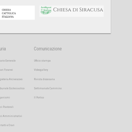
uria
Comunicazione
cario Generale
Ufficio stampa
cari Foranei
Videogallery
greteria Arcivescovo
Rivista diocesana
ibunale Ecclesiastico
Settimanale Cammino
ganismi
Il Portico
ici Pastorali
fici Amministrativi
ntatti e Orari