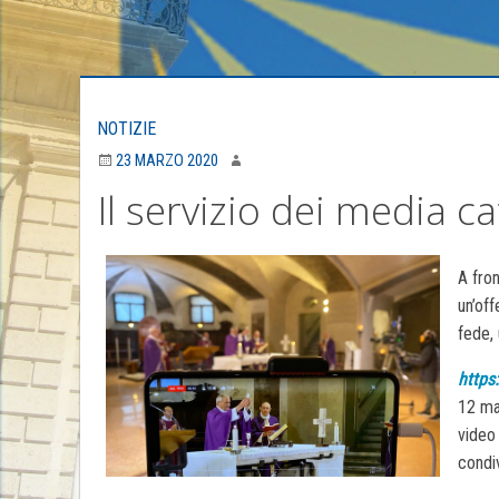
NOTIZIE
23 MARZO 2020
Il servizio dei media cat
A fron
un’off
fede, 
https
12 mar
video 
condiv