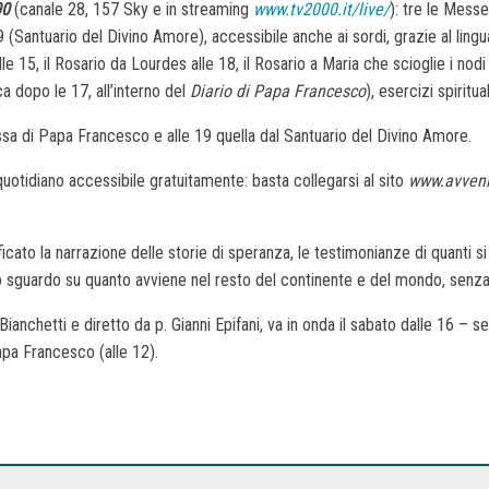
00
(canale 28, 157 Sky e in streaming
www.tv2000.it/live/
): tre le Mess
19 (Santuario del Divino Amore), accessibile anche ai sordi, grazie al lingu
le 15, il Rosario da Lourdes alle 18, il Rosario a Maria che scioglie i nodi 
a dopo le 17, all’interno del
Diario di Papa Francesco
), esercizi spirit
essa di Papa Francesco e alle 19 quella dal Santuario del Divino Amore.
 quotidiano accessibile gratuitamente: basta collegarsi al sito
www.avveni
ficato la narrazione delle storie di speranza, le testimonianze di quanti si 
o sguardo su quanto avviene nel resto del continente e del mondo, senza d
Bianchetti e diretto da p. Gianni Epifani, va in onda il sabato dalle 16 
apa Francesco (alle 12).