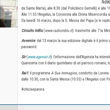
Tv20
da Santa Marta), alle 8.30 (dal Policlinico Gemelli) e alle 
Alle 11.55 l’Angelus, la Coroncina alla Divina Misericordia al
Da lunedì 16 marzo, dopo la S. Messa del Papa (e in replic
Circuito InBlu
(
www.radioinblu.it
): trasmette alle 7 la M
Avvenire
: dal 13 marzo la sua edizione digitale è il primo
password.
Sir
(
www.agensir.it
): l’informazione dell’Agenzia ha intensi
Quaresima con il diario quotidiano di un parroco romano, l
Rai1
: il programma
A Sua Immagine
, condotto da Lorena 
dalle 10.30, con la Santa Messa (10.55) e l’Angelus con P
#chiciseparera