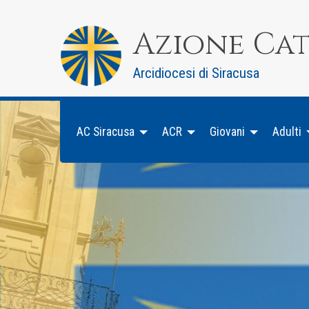
Skip
to
Azione Ca
content
Arcidiocesi di Siracusa
AC Siracusa
ACR
Giovani
Adulti