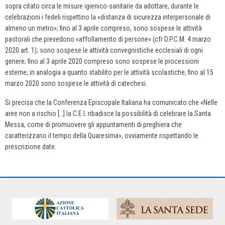
sopra citato circa le misure igienico-sanitarie da adottare, durante le
celebrazioni i fedeli rispettino la «distanza di sicurezza interpersonale di
almeno un metro»; fino al 3 aprile compreso, sono sospese le attività
pastorali che prevedono «affollamento di persone» (cfr D.P.C.M. 4 marzo
2020 art. 1); sono sospese le attività convegnistiche ecclesiali di ogni
genere; fino al 3 aprile 2020 compreso sono sospese le processioni
esterne; in analogia a quanto stabilito per le attività scolastiche, fino al 15
marzo 2020 sono sospese le attività di catechesi.
Si precisa che la Conferenza Episcopale Italiana ha comunicato che «Nelle
aree non a rischio […] la C.E.I. ribadisce la possibilità di celebrare la Santa
Messa, come di promuovere gli appuntamenti di preghiera che
caratterizzano il tempo della Quaresima», ovviamente rispettando le
prescrizione date.