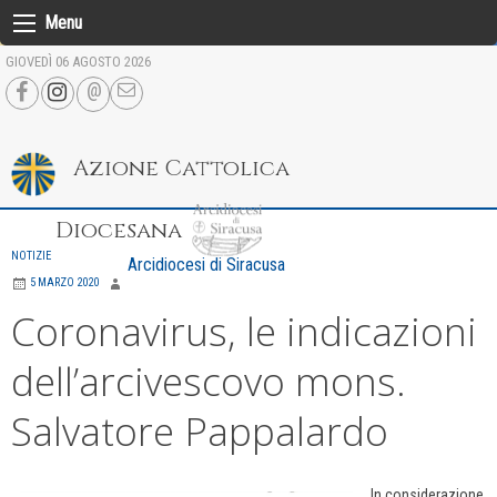
Skip
Menu
to
GIOVEDÌ 06 AGOSTO 2026
content
Azione Cattolica
Diocesana
NOTIZIE
Arcidiocesi di Siracusa
5 MARZO 2020
Coronavirus, le indicazioni
dell’arcivescovo mons.
Salvatore Pappalardo
In considerazione