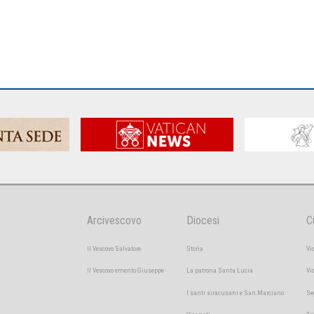
Arcivescovo
Diocesi
C
Il Vescovo Salvatore
Storia
Vi
Il Vescovo emerito Giuseppe
La patrona Santa Lucia
Vi
I santi siracusani e San Marciano
Se