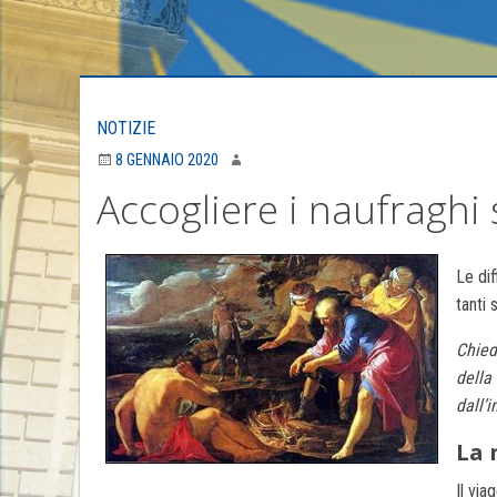
NOTIZIE
8 GENNAIO 2020
Accogliere i naufraghi
Le dif
tanti 
Chied
della
dall’
La 
Il via