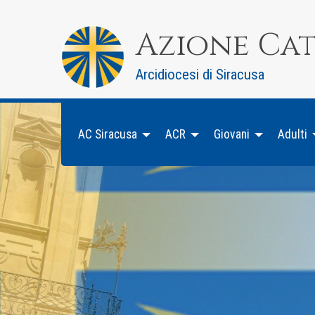
Skip
to
Azione Ca
content
Arcidiocesi di Siracusa
AC Siracusa
ACR
Giovani
Adulti