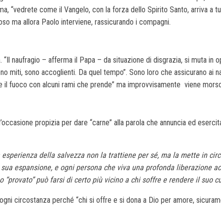
“vedrete come il Vangelo, con la forza dello Spirito Santo, arriva a tutt
ioso ma allora Paolo interviene, rassicurando i compagni.
“Il naufragio – afferma il Papa – da situazione di disgrazia, si muta in 
no miti, sono accoglienti. Da quel tempo”. Sono loro che assicurano ai nau
are il fuoco con alcuni rami che prende” ma improvvisamente viene morso
’occasione propizia per dare “carne” alla parola che annuncia ed esercit
sperienza della salvezza non la trattiene per sé, ma la mette in cir
la sua espansione, e ogni persona che viva una profonda liberazione ac
o “provato” può farsi di certo più vicino a chi soffre e rendere il suo cu
 ogni circostanza perché “chi si offre e si dona a Dio per amore, sicura