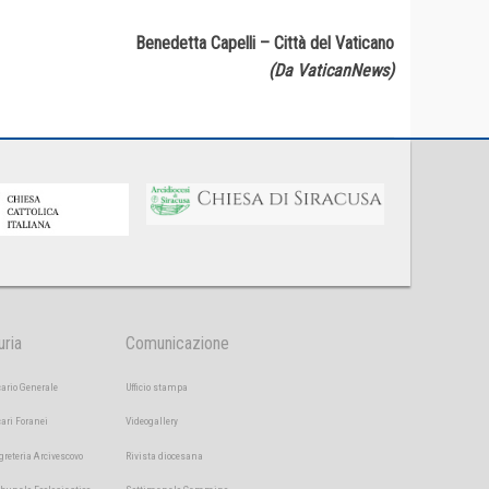
Benedetta Capelli – Città del Vaticano
(Da VaticanNews)
uria
Comunicazione
cario Generale
Ufficio stampa
cari Foranei
Videogallery
greteria Arcivescovo
Rivista diocesana