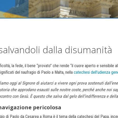
 salvandoli dalla disumanità
ficoltà, la fede, il bene “provato” che rende “il cuore aperto e sensibile al
significati del naufragio di Paolo a Malta, nella
catechesi dell’udienza gene
iamo oggi al Signore di aiutarci a vivere ogni prova sostenuti dall’ener
 storia che approdano esausti sulle nostre coste, perché anche noi sa
incontro con Gesù. È questo che salva dal gelo dell’indifferenza e dell
navigazione pericolosa
ggio di Paolo da Cesarea a Roma è il tema della catechesi del Papa, incen