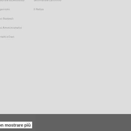
ibunale Ecclesiastico
Settimanale Cammino
ganismi
Il Portico
ici Pastorali
fici Amministrativi
ntatti e Orari
n mostrare più