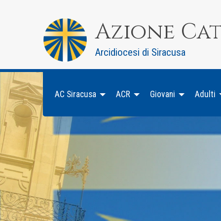
Skip
to
Azione Ca
content
Arcidiocesi di Siracusa
AC Siracusa
ACR
Giovani
Adulti