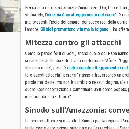
Francesco esorta ad adorare l’unico vero Dio, Uno e Trino
statua. No,
l’idolatria è un atteggiamento del cuore
”, è qu
mai presenti: l’idolo del denaro, del successo, della carrie
l’amore.
Gli idoli promettono vita ma la tolgono
– ha afferm
Mitezza contro gli attacchi
Come le parole forti di Gesù, anche quelle del Papa hanno u
scisma, ha detto durante il volo di ritorno dall’Africa. “
finiranno male”, perché
dietro questo atteggiamento rigido
fare questi attacchi”, perché “stanno attraversando un p
parole mai dette: ma non è cambiato nessun dogma, c’è solo 
cuore. Con l’esortazione a camminare uniti come popolo,
misericordiosi tra di loro?
Sinodo sull’Amazzonia: conver
Lo scorso ottobre si è svolto il Sinodo per la regione Pan
finale come esortazione principale dell’assemblea. Il Sin