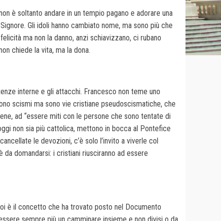
– non è soltanto andare in un tempio pagano e adorare una
 Signore. Gli idoli hanno cambiato nome, ma sono più che
 felicità ma non la danno, anzi schiavizzano, ci rubano
on chiede la vita, ma la dona.
istenze interne e gli attacchi. Francesco non teme uno
on sono scismi ma sono vie cristiane pseudoscismatiche, che
 bene, ad “essere miti con le persone che sono tentate di
gi non sia più cattolica, mettono in bocca al Pontefice
cellate le devozioni, c’è solo l’invito a viverle col
è da domandarsi: i cristiani riusciranno ad essere
oi è il concetto che ha trovato posto nel Documento
e essere sempre più un camminare insieme e non divisi o da