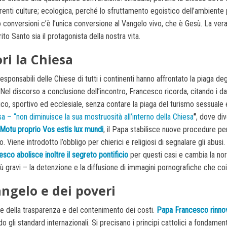
erenti culture; ecologica, perché lo sfruttamento egoistico dell’ambiente 
ro conversioni c’è l’unica conversione al Vangelo vivo, che è Gesù. La v
to Santo sia il protagonista della nostra vita.
ri la Chiesa
 responsabili delle Chiese di tutti i continenti hanno affrontato la piaga d
Nel discorso a conclusione dell’incontro, Francesco ricorda, citando i d
co, sportivo ed ecclesiale, senza contare la piaga del turismo sessuale e
a – “non diminuisce la sua mostruosità all’interno della Chiesa
”
, dove di
Motu proprio Vos estis lux mundi
, il Papa stabilisce nuove procedure pe
. Viene introdotto l’obbligo per chierici e religiosi di segnalare gli abus
sco abolisce inoltre il segreto pontificio
per questi casi e cambia la nor
 più gravi – la detenzione e la diffusione di immagini pornografiche che coi
Vangelo e dei poveri
te della trasparenza e del contenimento dei costi.
Papa Francesco rinnova
o gli standard internazionali. Si precisano i principi cattolici a fondament