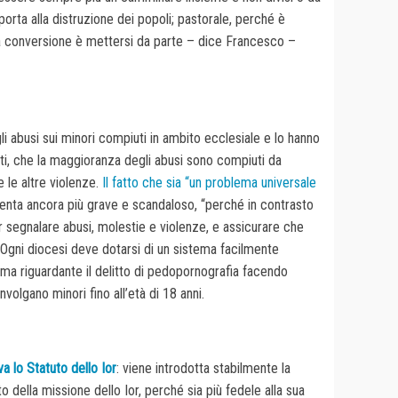
porta alla distruzione dei popoli; pastorale, perché è
era conversione è mettersi da parte – dice Francesco –
egli abusi sui minori compiuti in ambito ecclesiale e lo hanno
ati, che la maggioranza degli abusi sono compiuti da
 le altre violenze.
Il fatto che sia “un problema universale
venta ancora più grave e scandaloso, “perché in contrasto
r segnalare abusi, molestie e violenze, e assicurare che
i. Ogni diocesi deve dotarsi di un sistema facilmente
ma riguardante il delitto di pedopornografia facendo
nvolgano minori fino all’età di 18 anni.
 lo Statuto dello Ior
: viene introdotta stabilmente la
o della missione dello Ior, perché sia più fedele alla sua