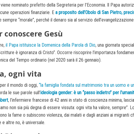
 viene nominato prefetto della Segreteria per l’Economia. Il Papa autoriz
lcune operazioni finanziarie. E
a proposito dell’Obolo di San Pietro, preci
 sempre “morale”, perché il denaro sia al servizio dell’evangelizzazione 
er conoscere Gesù
re,
il Papa istituisce la Domenica della Parola di Dio
, una giornata specia
ritture è ignoranza di Cristo”. Occorre riscoprire l’importanza fondame
nica del Tempo ordinario (nel 2020 sarà il 26 gennaio).
a, ogni vita
 per il mondo di oggi,
“la famiglia fondata sul matrimonio tra un uomo e 
rda le sue parole sull’
ideologia gender: è un “passo indietro” per l’umani
mbert
, l’infermiere francese di 42 anni in stato di coscienza minima, lasci
iamo non sia più degna di essere vissuta: ogni vita ha valore, sempre”. Lo s
no la fame o subiscono violenza, dai malati e dagli anziani ai migranti ch
 e altre no, è universale.