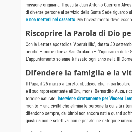
missione originaria. Il gesuita Juan Antonio Guerrero Alves
di diverse persone al servizio della Santa Sede riguardo a
e non metterli nel cassetto
. Ma l’investimento deve essere
Riscoprire la Parola di Dio p
Con la Lettera apostolica “Aperuit illis”, datata 30 settemb
perché – come diceva San Girolamo – “l’ignoranza delle Sc
L’appuntamento solenne è fissato ogni anno nella III Dome
Difendere la famiglia e la vit
Il Papa, il 25 marzo a Loreto, ribadisce che, in particolare
e il suo rappresentante all’Onu, mons. Bernardito Auza, rico
termine naturale.
Interviene direttamente per Vincent La
monito – una civiltà che elimina le persone la cui vita riten
difendono sempre, dai bimbi non ancora nati a quanti soffro
giustizia non è selettiva, non è per alcune categorie umane