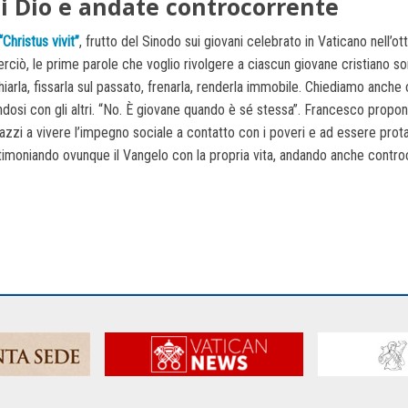
di Dio e andate controcorrente
Christus vivit”
, frutto del Sinodo sui giovani celebrato in Vaticano nell’ott
ciò, le prime parole che voglio rivolgere a ciascun giovane cristiano sono:
iarla, fissarla sul passato, frenarla, renderla immobile. Chiediamo anche 
osi con gli altri. “No. È giovane quando è sé stessa”. Francesco propone 
i ragazzi a vivere l’impegno sociale a contatto con i poveri e ad essere pr
 testimoniando ovunque il Vangelo con la propria vita, andando anche cont