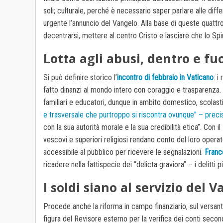
soli; culturale, perché è necessario saper parlare alle diff
urgente l’annuncio del Vangelo. Alla base di queste quatt
decentrarsi, mettere al centro Cristo e lasciare che lo Spiri
Lotta agli abusi, dentro e fuo
Si può definire storico l’
incontro di febbraio in Vaticano
: i
fatto dinanzi al mondo intero con coraggio e trasparenza. 
familiari e educatori, dunque in ambito domestico, scolasti
e trasversale che purtroppo si riscontra ovunque” – precis
con la sua autorità morale e la sua credibilità etica”. Con il
vescovi e superiori religiosi rendano conto del loro operato
accessibile al pubblico per ricevere le segnalazioni.
France
ricadere nella fattispecie dei “delicta graviora” – i delitti
I soldi siano al servizio del 
Procede anche la riforma in campo finanziario, sul versan
figura del Revisore esterno per la verifica dei conti second