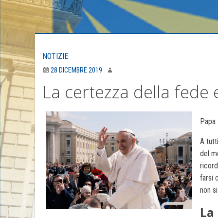
NOTIZIE
28 DICEMBRE 2019
La certezza della fede e 
Papa F
A tutt
del m
ricor
farsi 
non s
La 