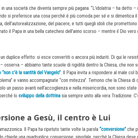
, in una società che diventa sempre più pagana. “L’idolatria – ha detto 
ando si preferisce una cosa perché è più comoda per sé e si dimentica il
ra, dell’autorealizzazione, del piacere, e tutti quegli idoli che promettono
ato il Papa in una bella catechesi dell’anno scorso – mentre il Dio vero n
n duplice effetto: si esce convertiti o ancora più induriti. Di qui le res
Oggi – osserva – abbiamo tante scuole di rigidità dentro la Chiesa, che n
 “non c’è la santità del Vangelo”
. Il Papa invita a rispondere al male col
roblema” e vanno accompagnate “con mitezza”. Temono che la Chiesa di og
un passo avanti nell’accoglienza e nella misericordia, non sono state can
 perché lo
sviluppo della dottrina
sia sempre unito alla vera Tradizione. C’
sione a Gesù, il centro è Lui
amazzonica. Il Papa ha ripetuto tante volte la parola
“conversione”
che p
odo chiede una quadruplice conversione: sinodale, perché la Chiesa dev