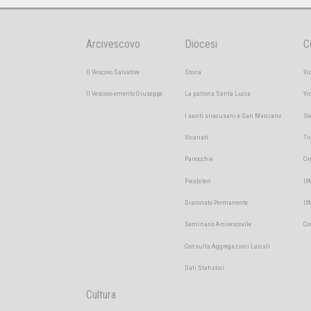
Arcivescovo
Diocesi
C
Il Vescovo Salvatore
Storia
Vi
Il Vescovo emerito Giuseppe
La patrona Santa Lucia
Vi
I santi siracusani e San Marciano
Se
Vicariati
Tr
Parrocchie
Or
Presbiteri
Uff
Diaconato Permanente
Uf
Seminario Arcivescovile
Co
Consulta Aggregazioni Laicali
Dati Statistici
Cultura