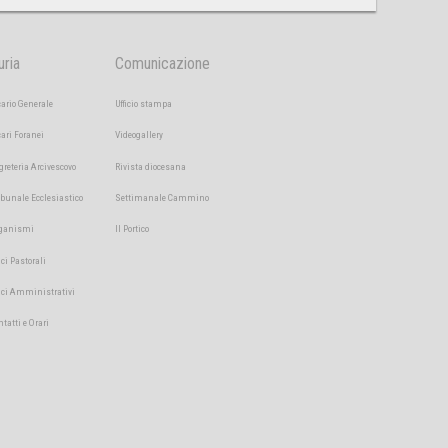
uria
Comunicazione
cario Generale
Ufficio stampa
cari Foranei
Videogallery
greteria Arcivescovo
Rivista diocesana
ibunale Ecclesiastico
Settimanale Cammino
ganismi
Il Portico
ici Pastorali
fici Amministrativi
ntatti e Orari