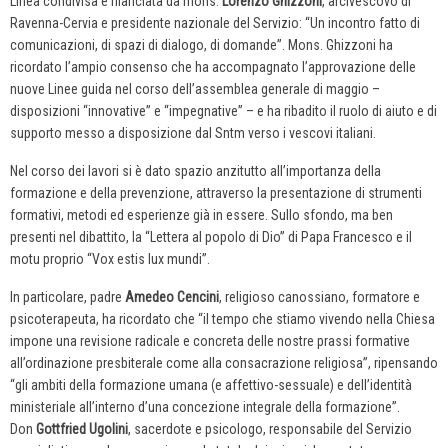
Linea condivisa e rilanciata da mons.
Lorenzo Ghizzoni
, arcivescovo di
Ravenna-Cervia e presidente nazionale del Servizio: “Un incontro fatto di
comunicazioni, di spazi di dialogo, di domande”. Mons. Ghizzoni ha
ricordato l’ampio consenso che ha accompagnato l’approvazione delle
nuove Linee guida nel corso dell’assemblea generale di maggio –
disposizioni “innovative” e “impegnative” – e ha ribadito il ruolo di aiuto e di
supporto messo a disposizione dal Sntm verso i vescovi italiani.
Nel corso dei lavori si è dato spazio anzitutto all’importanza della
formazione e della prevenzione, attraverso la presentazione di strumenti
formativi, metodi ed esperienze già in essere. Sullo sfondo, ma ben
presenti nel dibattito, la “Lettera al popolo di Dio” di Papa Francesco e il
motu proprio “Vox estis lux mundi”.
In particolare, padre
Amedeo Cencini
, religioso canossiano, formatore e
psicoterapeuta, ha ricordato che “il tempo che stiamo vivendo nella Chiesa
impone una revisione radicale e concreta delle nostre prassi formative
all’ordinazione presbiterale come alla consacrazione religiosa”, ripensando
“gli ambiti della formazione umana (e affettivo-sessuale) e dell’identità
ministeriale all’interno d’una concezione integrale della formazione”.
Don
Gottfried Ugolini
, sacerdote e psicologo, responsabile del Servizio