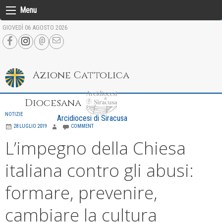
Skip
Menu
to
GIOVEDÌ 06 AGOSTO 2026
content
Azione Cattolica
Diocesana
NOTIZIE
Arcidiocesi di Siracusa
28 LUGLIO 2019
COMMENT
L’impegno della Chiesa
italiana contro gli abusi:
formare, prevenire,
cambiare la cultura