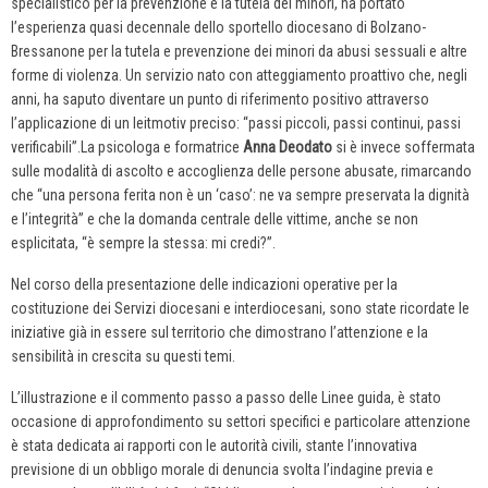
specialistico per la prevenzione e la tutela dei minori, ha portato
l’esperienza quasi decennale dello sportello diocesano di Bolzano-
Bressanone per la tutela e prevenzione dei minori da abusi sessuali e altre
forme di violenza. Un servizio nato con atteggiamento proattivo che, negli
anni, ha saputo diventare un punto di riferimento positivo attraverso
l’applicazione di un leitmotiv preciso: “passi piccoli, passi continui, passi
verificabili”.La psicologa e formatrice
Anna Deodato
si è invece soffermata
sulle modalità di ascolto e accoglienza delle persone abusate, rimarcando
che “una persona ferita non è un ‘caso’: ne va sempre preservata la dignità
e l’integrità” e che la domanda centrale delle vittime, anche se non
esplicitata, “è sempre la stessa: mi credi?”.
Nel corso della presentazione delle indicazioni operative per la
costituzione dei Servizi diocesani e interdiocesani, sono state ricordate le
iniziative già in essere sul territorio che dimostrano l’attenzione e la
sensibilità in crescita su questi temi.
L’illustrazione e il commento passo a passo delle Linee guida, è stato
occasione di approfondimento su settori specifici e particolare attenzione
è stata dedicata ai rapporti con le autorità civili, stante l’innovativa
previsione di un obbligo morale di denuncia svolta l’indagine previa e