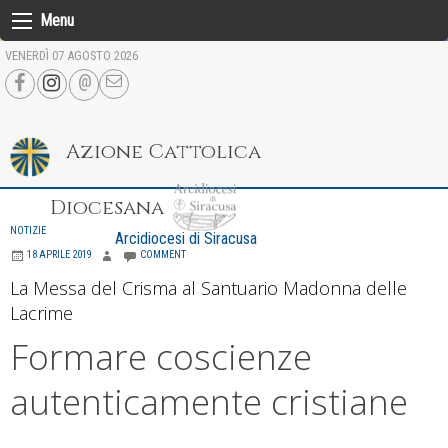
Skip
Menu
to
VENERDÌ 07 AGOSTO 2026
content
Azione Cattolica
Diocesana
NOTIZIE
Arcidiocesi di Siracusa
18 APRILE 2019
COMMENT
La Messa del Crisma al Santuario Madonna delle
Lacrime
Formare coscienze
autenticamente cristiane