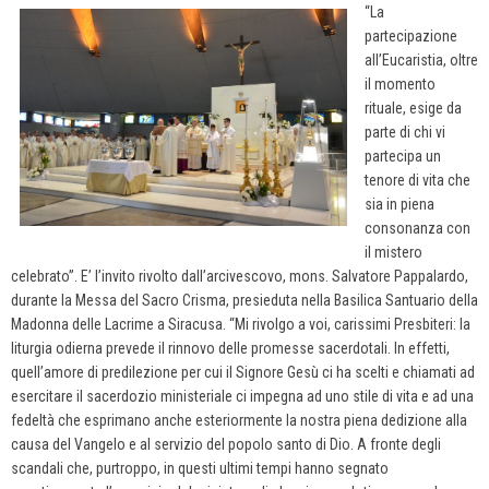
“La
partecipazione
all’Eucaristia, oltre
il momento
rituale, esige da
parte di chi vi
partecipa un
tenore di vita che
sia in piena
consonanza con
il mistero
celebrato”. E’ l’invito rivolto dall’arcivescovo, mons. Salvatore Pappalardo,
durante la Messa del Sacro Crisma, presieduta nella Basilica Santuario della
Madonna delle Lacrime a Siracusa. “Mi rivolgo a voi, carissimi Presbiteri: la
liturgia odierna prevede il rinnovo delle promesse sacerdotali. In effetti,
quell’amore di predilezione per cui il Signore Gesù ci ha scelti e chiamati ad
esercitare il sacerdozio ministeriale ci impegna ad uno stile di vita e ad una
fedeltà che esprimano anche esteriormente la nostra piena dedizione alla
causa del Vangelo e al servizio del popolo santo di Dio. A fronte degli
scandali che, purtroppo, in questi ultimi tempi hanno segnato