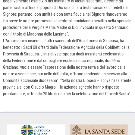
negativamente l’esercizio del ministero di alcuni sacerdoti, occorre da
parte nostra offrire al popolo di Dio una chiara testimonianza di fedeltà al
Signore: pertanto, con umiltà e con tanta fiducia nel Signore rinnoveremo
fra breve le nostre promesse sacerdotali confidando peraltro nella speciale
protezione della Vergine Maria, Madre di Dio, invocata in questo Santuario
con il titolo di Madonna delle Lacrime”.
L’Arcivescovo insieme a tutti i sacerdoti dell’Arcidiocesi di Siracusa, ha
benedetto i Sacri Oli offerti dalla Federazione Agricola della Coldiretti della
Provincia di Siracusa. L’iniziativa proposta dagli assistenti ecclesiastici
della Federazione e dal consigliere ecclesiastico regionale, don Pino
Graziano, vuole essere “espressione della nostra terra e del lavoro delle
nostre aziende che, pur nelle difficoltà, offrono rendendo un servizio alla
Comunità ecclesiale diocesana”. “Nella nostra Diocesi – scrive l’assistente
provinciale, don Claudio Magro – le aziende agricole hanno risposto
prontamente, offrendo 20 litri di olio per la celebrazione del Giovedì Santo”.