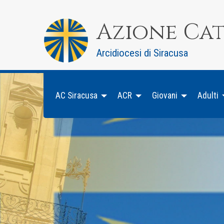
Skip
to
Azione Ca
content
Arcidiocesi di Siracusa
AC Siracusa
ACR
Giovani
Adulti