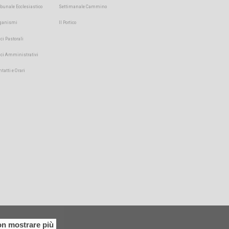
ibunale Ecclesiastico
Settimanale Cammino
ganismi
Il Portico
ici Pastorali
fici Amministrativi
ntatti e Orari
n mostrare più