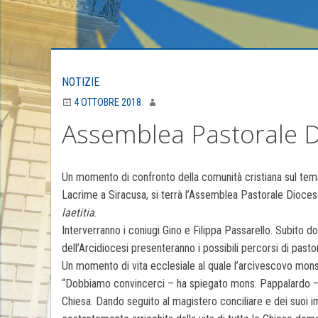
NOTIZIE
4 OTTOBRE 2018
Assemblea Pastorale D
Un momento di confronto della comunità cristiana sul tema d
Lacrime a Siracusa, si terrà l’Assemblea Pastorale Diocesa
laetitia
.
Interverranno i coniugi Gino e Filippa Passarello. Subito d
dell’Arcidiocesi presenteranno i possibili percorsi di pastor
Un momento di vita ecclesiale al quale l’arcivescovo monsi
“Dobbiamo convincerci – ha spiegato mons. Pappalardo – ch
Chiesa. Dando seguito al magistero conciliare e dei suoi i