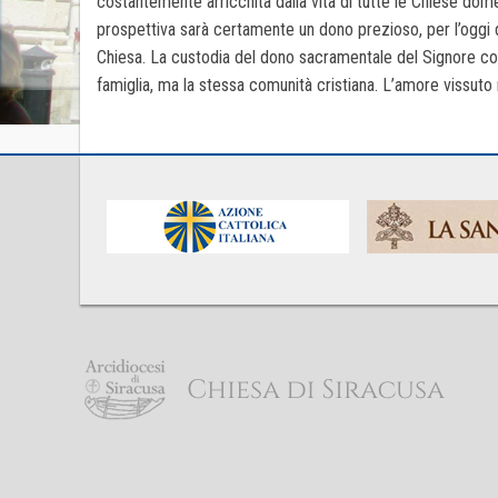
costantemente arricchita dalla vita di tutte le Chiese dome
prospettiva sarà certamente un dono prezioso, per l’oggi de
Chiesa. La custodia del dono sacramentale del Signore coi
famiglia, ma la stessa comunità cristiana. L’amore vissuto 