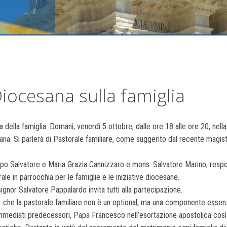
iocesana sulla famiglia
ella famiglia. Domani, venerdì 5 ottobre, dalle ore 18 alle ore 20, nella
na. Si parlerà di Pastorale familiare, come suggerito dal recente magist
opo Salvatore e Maria Grazia Cannizzaro e mons. Salvatore Marino, responsa
ale in parrocchia per le famiglie e le iniziative diocesane.
gnor Salvatore Pappalardo invita tutti alla partecipazione.
e la pastorale familiare non è un optional, ma una componente essenziale
mmediati predecessori, Papa Francesco nell’esortazione apostolica così s