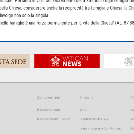
stiche. Pertanto in virtù del sacramento del matrimonio ogni famiglia diven
lla Chiesa, considerare anche la reciprocità tra famiglia e Chiesa: la Chi
nvolge non solo la singola
nelle famiglie è una forza permanente per la vita della Chiesa” (AL, 87.88
Arcivescovo
Diocesi
C
Il Vescovo Salvatore
Storia
Vi
Il Vescovo emerito Giuseppe
La patrona Santa Lucia
Vi
I santi siracusani e San Marciano
Se