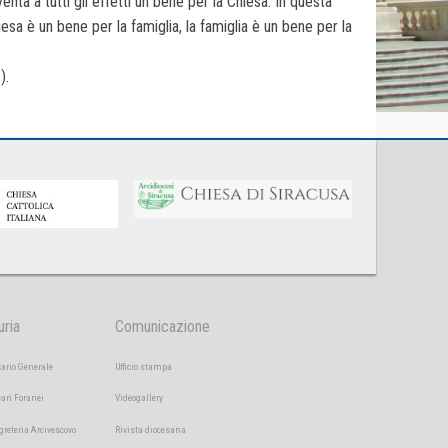
ta a tutti gli effetti un bene per la Chiesa. In questa
esa è un bene per la famiglia, la famiglia è un bene per la
).
uria
Comunicazione
cario Generale
Ufficio stampa
cari Foranei
Videogallery
greteria Arcivescovo
Rivista diocesana