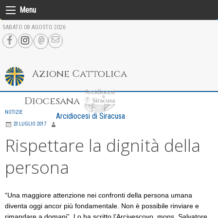
Skip
Menu
to
SABATO 08 AGOSTO 2026
content
Azione Cattolica
Diocesana
NOTIZIE
Arcidiocesi di Siracusa
23 LUGLIO 2017
Rispettare la dignità della
persona
“Una maggiore attenzione nei confronti della persona umana
diventa oggi ancor più fondamentale. Non è possibile rinviare e
rimandare a domani”. Lo ha scritto l’Arcivescovo, mons. Salvatore