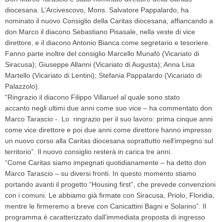
diocesana. L’Arcivescovo,
Mons. Salvatore Pappalardo, ha
nominato il nuovo Consiglio della Caritas diocesana,
affiancando a
don Marco il diacono Sebastiano Pisasale, nella veste di vice
direttore, e
il diacono Antonio Bianca come segretario e tesoriere.
Fanno parte inoltre del consiglio Marcello Munafò (Vicariato di
Siracusa); Giuseppe Allanni
(Vicariato di Augusta); Anna Lisa
Martello (Vicariato di Lentini); Stefania Pappalardo
(Vicariato di
Palazzolo).
“Ringrazio il diacono Filippo Villaruel al quale sono stato
accanto
negli ultimi due anni come suo vice – ha commentato don
Marco Tarascio -. Lo
ringrazio per il suo lavoro: prima cinque anni
come vice direttore e poi due anni come
direttore hanno impresso
un nuovo corso alla Caritas diocesana soprattutto nell’impegno
sul
territorio”. Il nuovo consiglio resterà in carica tre anni.
“Come Caritas siamo impegnati quotidianamente – ha detto don
Marco Tarascio – su diversi
fronti. In questo momento stiamo
portando avanti il progetto “Housing first”, che prevede
convenzioni
con i comuni. Le abbiamo già firmate con Siracusa, Priolo, Floridia,
mentre le
firmeremo a breve con Canicattini Bagni e Solarino”. Il
programma è caratterizzato
dall’immediata proposta di ingresso