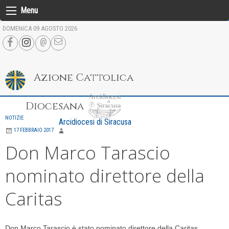
Skip
Menu
to
DOMENICA 09 AGOSTO 2026
content
Azione Cattolica
Diocesana
NOTIZIE
Arcidiocesi di Siracusa
17 FEBBRAIO 2017
Don Marco Tarascio
nominato direttore della
Caritas
Don Marco Tarascio è stato nominato direttore della Caritas