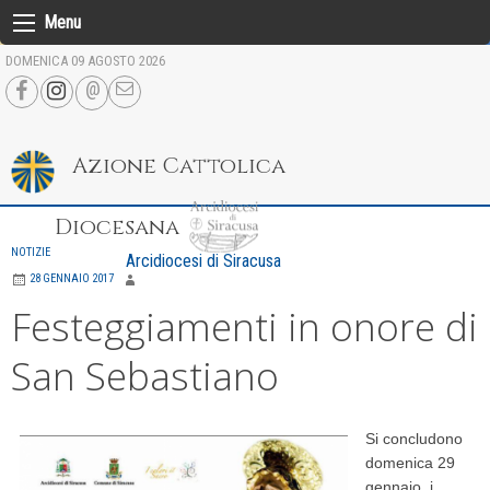
Skip
Menu
to
DOMENICA 09 AGOSTO 2026
content
Azione Cattolica
Diocesana
NOTIZIE
Arcidiocesi di Siracusa
28 GENNAIO 2017
Festeggiamenti in onore di
San Sebastiano
Si concludono
domenica 29
gennaio, i