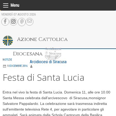
Skip
Menu
to
VENERDÌ 07 AGOSTO 2026
content
Azione Cattolica
Diocesana
NOTIZIE
Arcidiocesi di Siracusa
10 DICEMBRE 2016
Festa di Santa Lucia
Entra nel vivo la festa di Santa Lucia. Domenica 11, alle ore 10.00
Santa Messa celebrata dall’arcivescovo di Siracusa,monsignor
Salvatore Pappalardo. La celebrazione sarà trasmessa indiretta
sull’emittente televisiva Rete 4, per agevolare in particolare gli
ammalati. Sarà animata dalla Schola Cantorum della Basilica