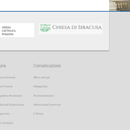
uria
Comunicazione
cario Generale
Ufficio stampa
cari Foranei
Videogallery
greteria Arcivescovo
Rivista diocesana
ibunale Ecclesiastico
Settimanale Cammino
ganismi
Il Portico
ici Pastorali