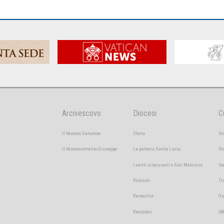
Arcivescovo
Diocesi
C
Il Vescovo Salvatore
Storia
Vi
Il Vescovo emerito Giuseppe
La patrona Santa Lucia
Vi
I santi siracusani e San Marciano
Se
Vicariati
Tr
Parrocchie
Or
Presbiteri
Uff