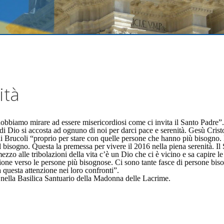
ità
 dobbiamo mirare ad essere misericordiosi come ci invita il Santo Padre
di Dio si accosta ad ognuno di noi per darci pace e serenità. Gesù Cristo
 di Brucoli “proprio per stare con quelle persone che hanno più bisogno.
l bisogno. Questa la premessa per vivere il 2016 nella piena serenità. I
zzo alle tribolazioni della vita c’è un Dio che ci è vicino e sa capire le 
zione verso le persone più bisognose. Ci sono tante fasce di persone bis
a questa attenzione nei loro confronti”.
ella Basilica Santuario della Madonna delle Lacrime.