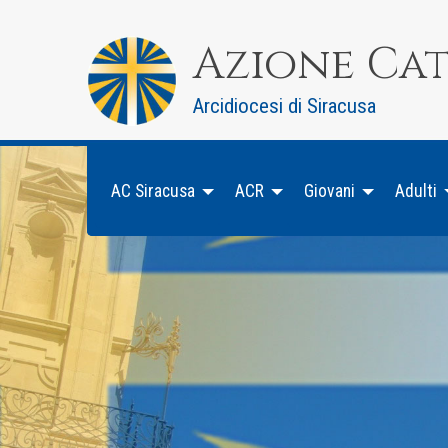
Skip
to
Azione Ca
content
Arcidiocesi di Siracusa
AC Siracusa
ACR
Giovani
Adulti