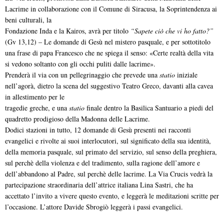
Lacrime in collaborazione con il Comune di Siracusa, la Soprintendenza ai
beni culturali, la
Fondazione Inda e la Kairos, avrà per titolo
“Sapete ciò che vi ho fatto?”
(Gv 13,12) – Le domande di Gesù nel mistero pasquale, e per sottotitolo
una frase di papa Francesco che ne spiega il senso: «Certe realtà della vita
si vedono soltanto con gli occhi puliti dalle lacrime».
Prenderà il via con un pellegrinaggio che prevede una
statio
iniziale
nell’agorà, dietro la scena del suggestivo Teatro Greco, davanti alla cavea
in allestimento per le
tragedie greche, e una
statio
finale dentro la Basilica Santuario a piedi del
quadretto prodigioso della Madonna delle Lacrime.
Dodici stazioni in tutto, 12 domande di Gesù presenti nei racconti
evangelici e rivolte ai suoi interlocutori, sul significato della sua identità,
della memoria pasquale, sul primato del servizio, sul senso della preghiera,
sul perchè della violenza e del tradimento, sulla ragione dell’amore e
dell’abbandono al Padre, sul perchè delle lacrime. La Via Crucis vedrà la
partecipazione straordinaria dell’attrice italiana Lina Sastri, che ha
accettato l’invito a vivere questo evento, e leggerà le meditazioni scritte per
l’occasione. L’attore Davide Sbrogiò leggerà i passi evangelici.