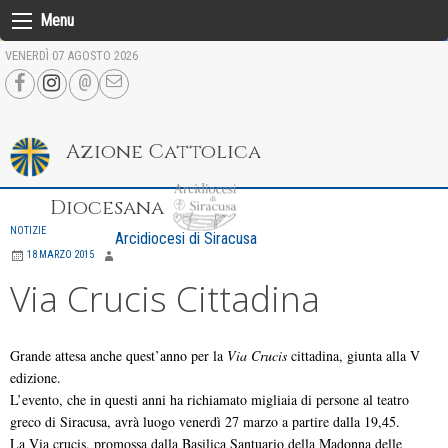
Skip
Menu
to
VENERDÌ 07 AGOSTO 2026
content
Azione Cattolica
Diocesana
NOTIZIE
Arcidiocesi di Siracusa
18 MARZO 2015
Via Crucis Cittadina
Grande attesa anche quest’anno per la
Via Crucis
cittadina, giunta alla V
edizione.
L’evento, che in questi anni ha richiamato migliaia di persone al teatro
greco di Siracusa, avrà luogo venerdì 27 marzo a partire dalla 19,45.
La Via crucis, promossa dalla Basilica Santuario della Madonna delle