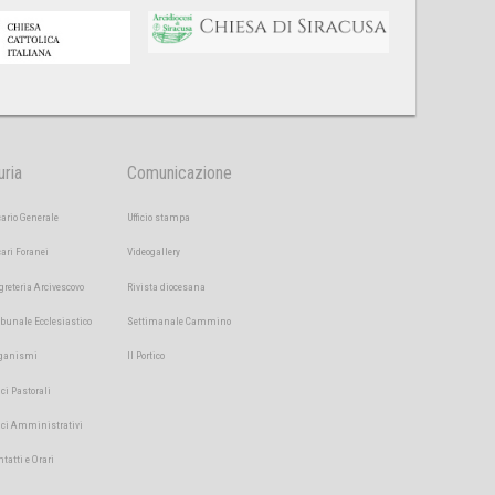
uria
Comunicazione
cario Generale
Ufficio stampa
cari Foranei
Videogallery
greteria Arcivescovo
Rivista diocesana
ibunale Ecclesiastico
Settimanale Cammino
ganismi
Il Portico
ici Pastorali
fici Amministrativi
ntatti e Orari