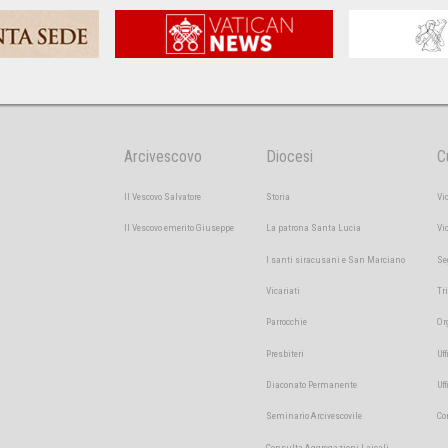
Arcivescovo
Diocesi
C
Il Vescovo Salvatore
Storia
Vi
Il Vescovo emerito Giuseppe
La patrona Santa Lucia
Vi
I santi siracusani e San Marciano
Se
Vicariati
Tr
Parrocchie
Or
Presbiteri
Uff
Diaconato Permanente
Uf
Seminario Arcivescovile
Co
Consulta Aggregazioni Laicali