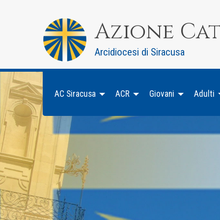
Skip
to
Azione Ca
content
Arcidiocesi di Siracusa
AC Siracusa
ACR
Giovani
Adulti