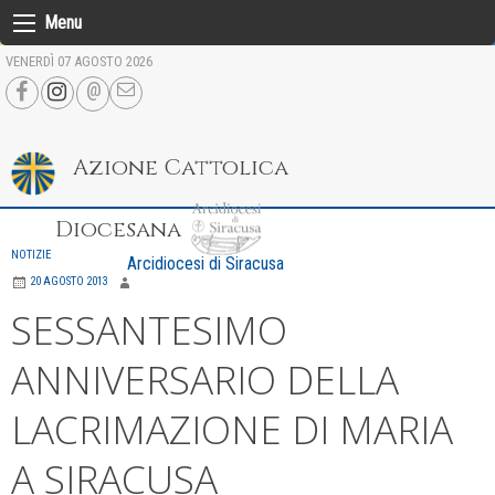
Skip
Menu
to
VENERDÌ 07 AGOSTO 2026
content
Azione Cattolica
Diocesana
NOTIZIE
Arcidiocesi di Siracusa
20 AGOSTO 2013
SESSANTESIMO
ANNIVERSARIO DELLA
LACRIMAZIONE DI MARIA
A SIRACUSA