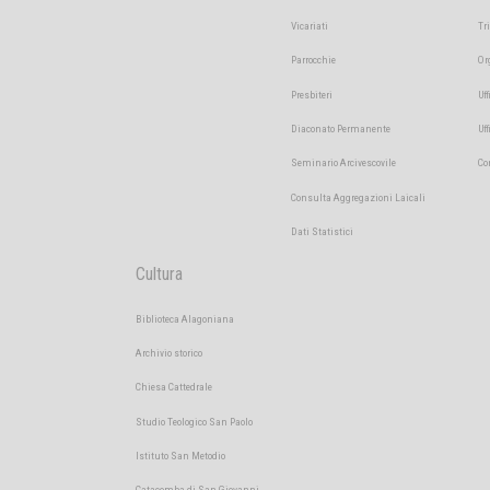
Vicariati
Tr
Parrocchie
Or
Presbiteri
Uff
Diaconato Permanente
Uf
Seminario Arcivescovile
Co
Consulta Aggregazioni Laicali
Dati Statistici
Cultura
Biblioteca Alagoniana
Archivio storico
Chiesa Cattedrale
Studio Teologico San Paolo
Istituto San Metodio
Catacomba di San Giovanni