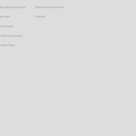
ibunale Ecclesiastico
Settimanale Cammino
ganismi
Il Portico
ici Pastorali
fici Amministrativi
ntatti e Orari