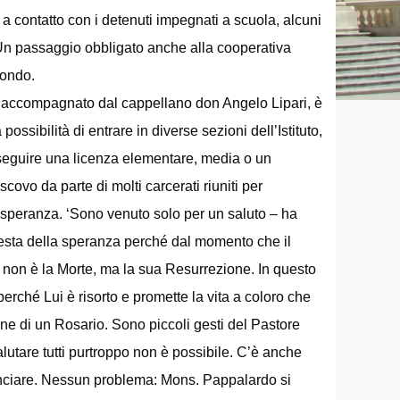
a contatto con i detenuti impegnati a scuola, alcuni
e. Un passaggio obbligato anche alla cooperativa
 mondo.
, accompagnato dal cappellano don Angelo Lipari, è
ossibilità di entrare in diverse sezioni dell’Istituto,
nseguire una licenza elementare, media o un
scovo da parte di molti carcerati riuniti per
speranza. ‘Sono venuto solo per un saluto – ha
festa della speranza perché dal momento che il
a non è la Morte, ma la sua Resurrezione. In questo
erché Lui è risorto e promette la vita a coloro che
ne di un Rosario. Sono piccoli gesti del Pastore
 Salutare tutti purtroppo non è possibile. C’è anche
minciare. Nessun problema: Mons. Pappalardo si