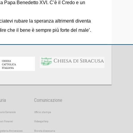
da Papa Benedetto XVI. C’è il Credo e un
iatevi rubare la speranza altrimenti diventa
ire che il bene è sempre più forte del male’.
uria
Comunicazione
cario Generale
Ufficio stampa
cari Foranei
Videogallery
greteria Arcivescovo
Rivista diocesana