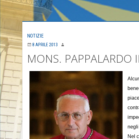
NOTIZIE
8 APRILE 2013
MONS. PAPPALARDO I
Alcun
bened
piace
contr
impeg
negli
Nel c