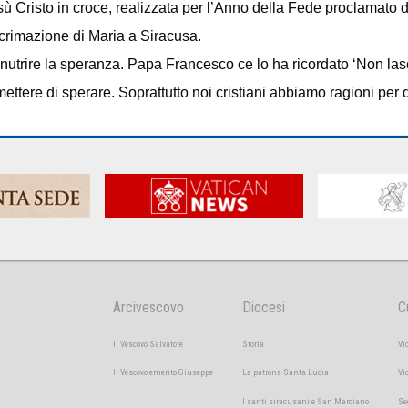
 Cristo in croce, realizzata per l’Anno della Fede proclamato 
crimazione di Maria a Siracusa.
 nutrire la speranza. Papa Francesco ce lo ha ricordato ‘Non lasc
ttere di sperare. Soprattutto noi cristiani abbiamo ragioni per d
Arcivescovo
Diocesi
C
Il Vescovo Salvatore
Storia
Vi
Il Vescovo emerito Giuseppe
La patrona Santa Lucia
Vi
I santi siracusani e San Marciano
Se