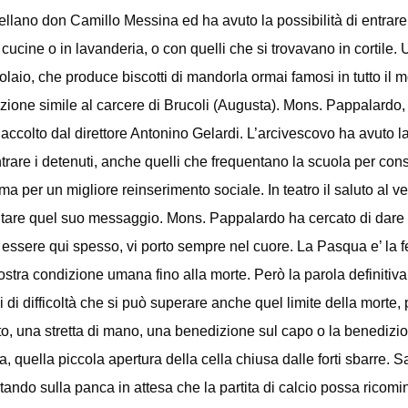
llano don Camillo Messina ed ha avuto la possibilità di entrare 
 cucine o in lavanderia, o con quelli che si trovavano in cortil
olaio, che produce biscotti di mandorla ormai famosi in tutto il
zione simile al carcere di Brucoli (Augusta). Mons. Pappalardo
 accolto dal direttore Antonino Gelardi. L’arcivescovo ha avuto la p
trare i detenuti, anche quelli che frequentano la scuola per co
ma per un migliore reinserimento sociale. In teatro il saluto al ve
tare quel suo messaggio. Mons. Pappalardo ha cercato di dare 
essere qui spesso, vi porto sempre nel cuore. La Pasqua e’ la 
ostra condizione umana fino alla morte. Però la parola definitiv
di difficoltà che si può superare anche quel limite della morte, p
to, una stretta di mano, una benedizione sul capo o la benedizio
stra, quella piccola apertura della cella chiusa dalle forti sbarre.
stando sulla panca in attesa che la partita di calcio possa rico