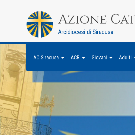
Skip
to
Azione Ca
content
Arcidiocesi di Siracusa
AC Siracusa
ACR
Giovani
Adulti