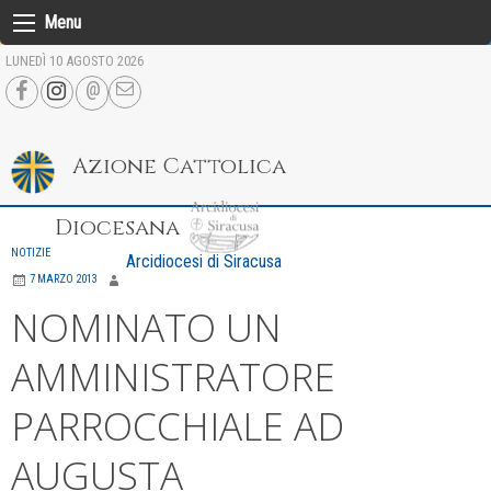
Skip
Menu
to
LUNEDÌ 10 AGOSTO 2026
content
Azione Cattolica
Diocesana
NOTIZIE
Arcidiocesi di Siracusa
7 MARZO 2013
NOMINATO UN
AMMINISTRATORE
PARROCCHIALE AD
AUGUSTA