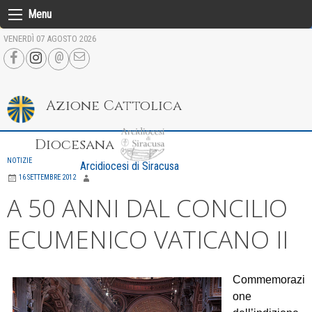
Skip
Menu
to
VENERDÌ 07 AGOSTO 2026
content
Azione Cattolica
Diocesana
NOTIZIE
Arcidiocesi di Siracusa
16 SETTEMBRE 2012
A 50 ANNI DAL CONCILIO
ECUMENICO VATICANO II
Commemorazi
one