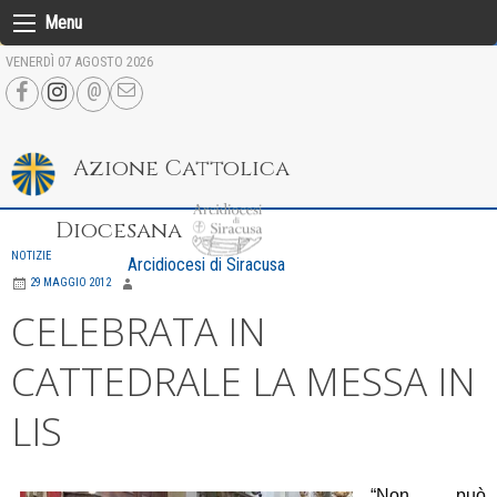
Skip
Menu
to
VENERDÌ 07 AGOSTO 2026
content
Azione Cattolica
Diocesana
NOTIZIE
Arcidiocesi di Siracusa
29 MAGGIO 2012
CELEBRATA IN
CATTEDRALE LA MESSA IN
LIS
“Non può