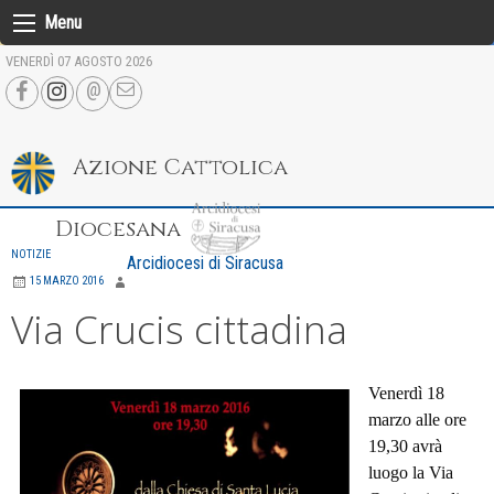
Skip
Menu
to
VENERDÌ 07 AGOSTO 2026
content
Azione Cattolica
Diocesana
NOTIZIE
Arcidiocesi di Siracusa
15 MARZO 2016
Via Crucis cittadina
Venerdì 18
marzo alle ore
19,30 avrà
luogo la Via