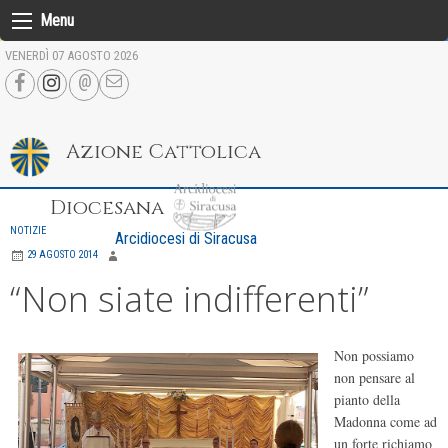
Skip
Menu
to
VENERDÌ 07 AGOSTO 2026
content
Azione Cattolica
Diocesana
NOTIZIE
Arcidiocesi di Siracusa
29 AGOSTO 2014
“Non siate indifferenti”
Non possiamo
non pensare al
pianto della
Madonna come ad
un forte richiamo