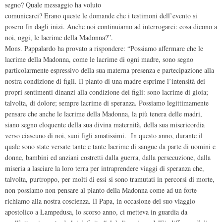
segno? Quale messaggio ha voluto
comunicarci? Erano queste le domande che i testimoni dell’evento si
posero fin dagli inizi. Anche noi continuiamo ad interrogarci: cosa dicono a
noi, oggi, le lacrime della Madonna?”.
Mons. Pappalardo ha provato a rispondere: “Possiamo affermare che le
lacrime della Madonna, come le lacrime di ogni madre, sono segno
particolarmente espressivo della sua materna presenza e partecipazione alla
nostra condizione di figli. Il pianto di una madre esprime l’intensità dei
propri sentimenti dinanzi alla condizione dei figli: sono lacrime di gioia;
talvolta, di dolore; sempre lacrime di speranza. Possiamo legittimamente
pensare che anche le lacrime della Madonna, la più tenera delle madri,
siano segno eloquente della sua divina maternità, della sua misericordia
verso ciascuno di noi, suoi figli amatissimi. In questo anno, durante il
quale sono state versate tante e tante lacrime di sangue da parte di uomini e
donne, bambini ed anziani costretti dalla guerra, dalla persecuzione, dalla
miseria a lasciare la loro terra per intraprendere viaggi di speranza che,
talvolta, purtroppo, per molti di essi si sono tramutati in percorsi di morte,
non possiamo non pensare al pianto della Madonna come ad un forte
richiamo alla nostra coscienza. Il Papa, in occasione del suo viaggio
apostolico a Lampedusa, lo scorso anno, ci metteva in guardia da