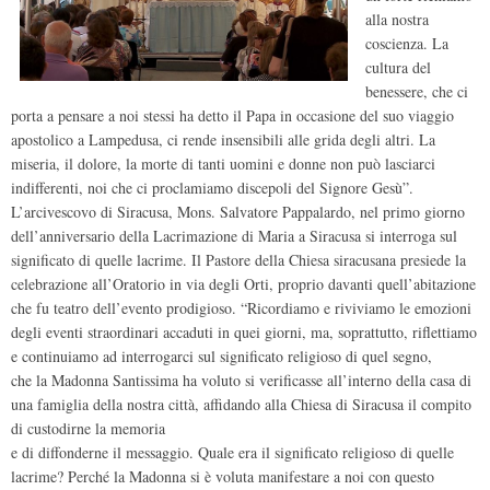
alla nostra
coscienza. La
cultura del
benessere, che ci
porta a pensare a noi stessi ha detto il Papa in occasione del suo viaggio
apostolico a Lampedusa, ci rende insensibili alle grida degli altri. La
miseria, il dolore, la morte di tanti uomini e donne non può lasciarci
indifferenti, noi che ci proclamiamo discepoli del Signore Gesù”.
L’arcivescovo di Siracusa, Mons. Salvatore Pappalardo, nel primo giorno
dell’anniversario della Lacrimazione di Maria a Siracusa si interroga sul
significato di quelle lacrime. Il Pastore della Chiesa siracusana presiede la
celebrazione all’Oratorio in via degli Orti, proprio davanti quell’abitazione
che fu teatro dell’evento prodigioso. “Ricordiamo e riviviamo le emozioni
degli eventi straordinari accaduti in quei giorni, ma, soprattutto, riflettiamo
e continuiamo ad interrogarci sul significato religioso di quel segno,
che la Madonna Santissima ha voluto si verificasse all’interno della casa di
una famiglia della nostra città, affidando alla Chiesa di Siracusa il compito
di custodirne la memoria
e di diffonderne il messaggio. Quale era il significato religioso di quelle
lacrime? Perché la Madonna si è voluta manifestare a noi con questo