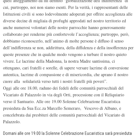
quell’atteggiamento da lui definito “globalizzazione dell’indifferenza” di
cui, purtroppo, noi non siamo esenti. Per la verità, i rappresentanti delle
Istituzioni civili si sono lodevolmente adoperati per offrire accoglienza alle
diverse decine di migliaia di profughi approdati nel nostro territorio ed
anche numerosi volontari delle nostre parrocchie hanno generosamente
collaborato per renderne più confortevole l’accoglienza; purtroppo, però,
dobbiamo riconoscerlo, nell’animo di molte persone è diffuso il senso
dell’indifferenza se non, addirittura, della diffidenza e della insofferenza per
queste presenze che in qualche modo vengono a turbare il nostro quieto
vivere. Le lacrime della Madonna, la nostra Madre santissima, ci
ottengano, cari fratelli e sorelle, di sapere versare lacrime di conversione
autentica, lacrime di compassione e di misericordia, che aprano il nostro
cuore alla solidarietà verso tutti i nostri fratelli più poveri”.
Oggi alle ore 18.00, raduno dei fedeli delle comunità parrocchiali del
Vicariato di Palazzolo in via degli Orti, processione con il Reliquiario
verso il Santuario. Alle ore 19.00 Solenne Celebrazione Eucaristica
presieduta da Sua Ecc.za Marcello Semeraro, Vescovo di Albano, e
concelebrata dai presbiteri delle comunità parrocchiali del Vicariato di
Palazzolo.
Domani alle ore 19.00 la Solenne Celebrazione Eucaristica sarà presieduta