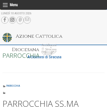
Skip
Menu
to
LUNEDÌ 10 AGOSTO 2026
content
Azione Cattolica
Diocesana
PARROCCHIA
Arcidiocesi di Siracusa
PARROCCHIA
PARROCCHIA SS.MA