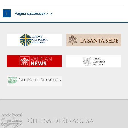
1
Pagina successiva »