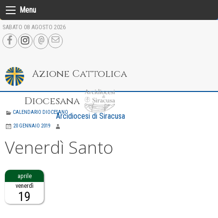
Skip
Menu
to
SABATO 08 AGOSTO 2026
content
Azione Cattolica
Diocesana
CALENDARIO DIOCESANO
Arcidiocesi di Siracusa
20 GENNAIO 2019
Venerdì Santo
venerdì
19
Descrizione: