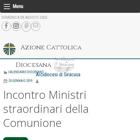
Skip
Menu
to
DOMENICA 09 AGOSTO 2026
content
Azione Cattolica
Diocesana
CALENDARIO DIOCESANO
Arcidiocesi di Siracusa
20 GENNAIO 2019
Incontro Ministri
straordinari della
Comunione