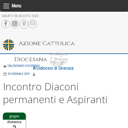
Skip
Menu
to
SABATO 08 AGOSTO 2026
content
Azione Cattolica
Diocesana
CALENDARIO DIOCESANO
Arcidiocesi di Siracusa
20 GENNAIO 2019
Incontro Diaconi
permanenti e Aspiranti
domenica