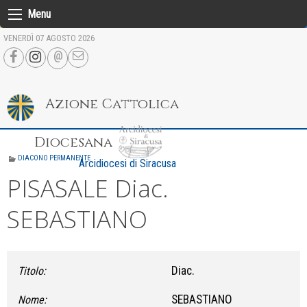
Skip
Menu
to
VENERDÌ 07 AGOSTO 2026
content
Azione Cattolica
Diocesana
DIACONO PERMANENTE
Arcidiocesi di Siracusa
PISASALE Diac.
SEBASTIANO
Diac.
Titolo:
SEBASTIANO
Nome: