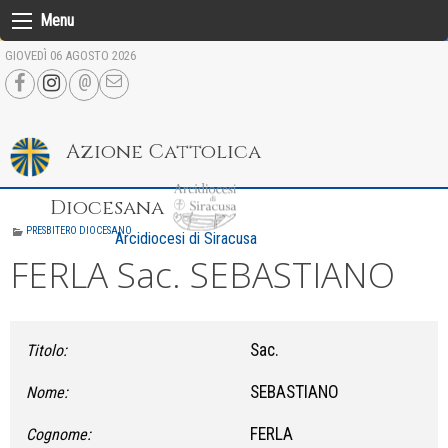
Skip
Menu
to
GIOVEDÌ 06 AGOSTO 2026
content
Azione Cattolica
Diocesana
PRESBITERO DIOCESANO
Arcidiocesi di Siracusa
FERLA Sac. SEBASTIANO
Sac.
Titolo:
SEBASTIANO
Nome:
FERLA
Cognome: