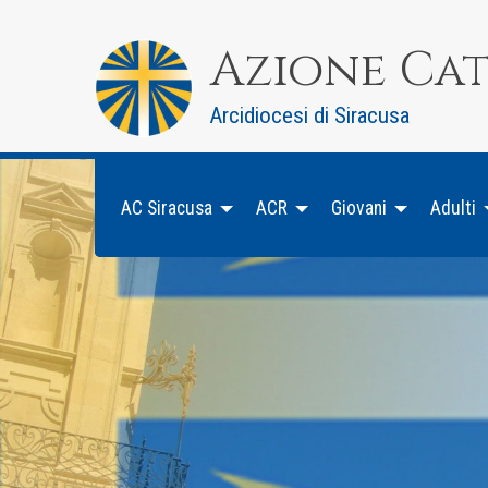
Skip
to
Azione Ca
content
Arcidiocesi di Siracusa
AC Siracusa
ACR
Giovani
Adulti