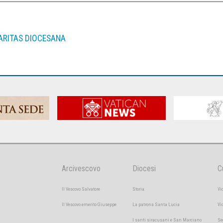
ARITAS DIOCESANA
Arcivescovo
Diocesi
C
Il Vescovo Salvatore
Storia
Vi
Il Vescovo emerito Giuseppe
La patrona Santa Lucia
Vi
I santi siracusani e San Marciano
Se