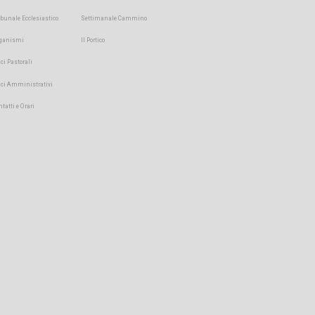
ibunale Ecclesiastico
Settimanale Cammino
ganismi
Il Portico
ici Pastorali
fici Amministrativi
ntatti e Orari