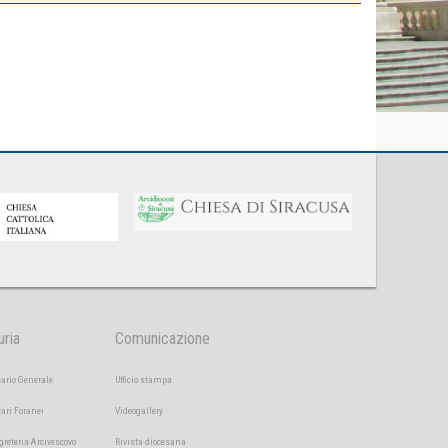
uria
Comunicazione
cario Generale
Ufficio stampa
cari Foranei
Videogallery
greteria Arcivescovo
Rivista diocesana