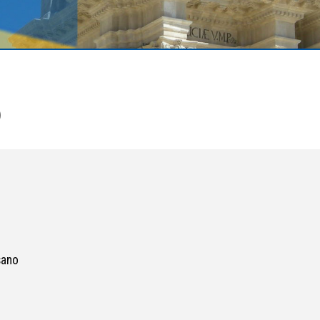
O
sano