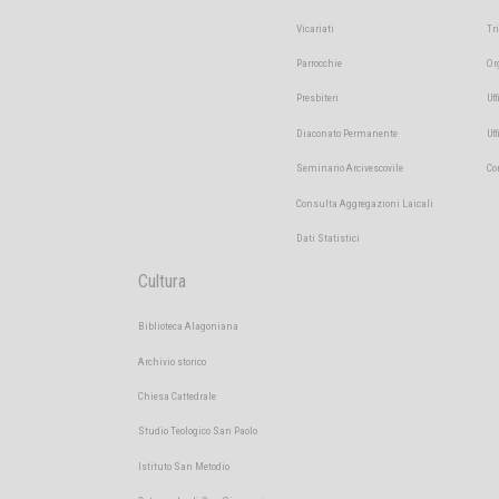
Vicariati
Tr
Parrocchie
Or
Presbiteri
Uff
Diaconato Permanente
Uf
Seminario Arcivescovile
Co
Consulta Aggregazioni Laicali
Dati Statistici
Cultura
Biblioteca Alagoniana
Archivio storico
Chiesa Cattedrale
Studio Teologico San Paolo
Istituto San Metodio