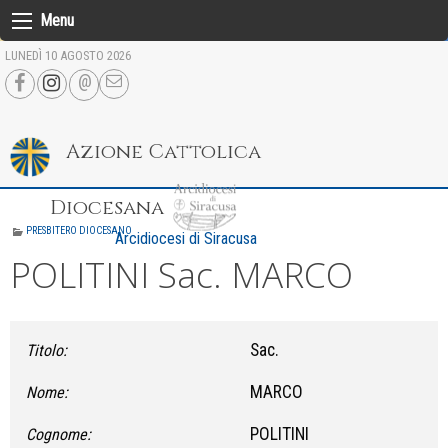
Skip
Menu
to
LUNEDÌ 10 AGOSTO 2026
content
Azione Cattolica
Diocesana
PRESBITERO DIOCESANO
Arcidiocesi di Siracusa
POLITINI Sac. MARCO
Sac.
Titolo:
MARCO
Nome:
POLITINI
Cognome: