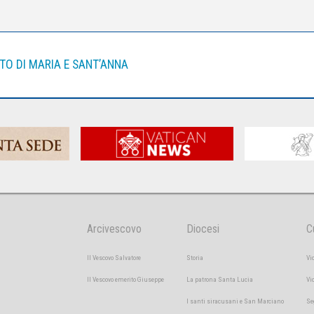
O DI MARIA E SANT’ANNA
Arcivescovo
Diocesi
C
Il Vescovo Salvatore
Storia
Vi
Il Vescovo emerito Giuseppe
La patrona Santa Lucia
Vi
I santi siracusani e San Marciano
Se