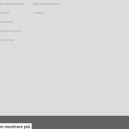
ibunale Ecclesiastico
Settimanale Cammino
ganismi
Il Portico
ici Pastorali
fici Amministrativi
ntatti e Orari
n mostrare più