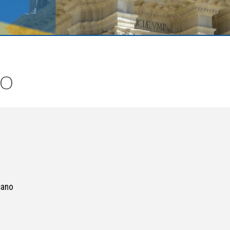
CO
sano