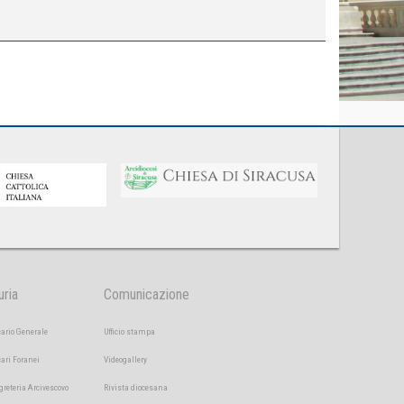
uria
Comunicazione
cario Generale
Ufficio stampa
cari Foranei
Videogallery
greteria Arcivescovo
Rivista diocesana