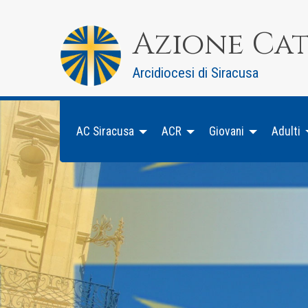
Skip
to
Azione Ca
content
Arcidiocesi di Siracusa
AC Siracusa
ACR
Giovani
Adulti