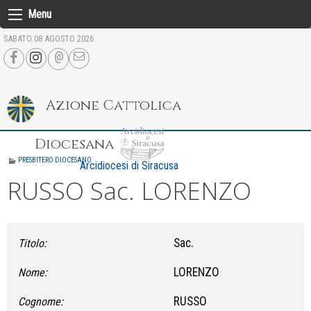
Skip
Menu
to
SABATO 08 AGOSTO 2026
content
Azione Cattolica
Diocesana
PRESBITERO DIOCESANO
Arcidiocesi di Siracusa
RUSSO Sac. LORENZO
Sac.
Titolo:
LORENZO
Nome:
RUSSO
Cognome: