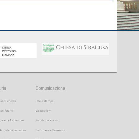
uria
Comunicazione
cario Generale
Ufficio stampa
cari Foranei
Videogallery
greteria Arcivescovo
Rivista diocesana
ibunale Ecclesiastico
Settimanale Cammino