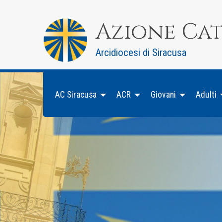
Skip
to
Azione Ca
content
Arcidiocesi di Siracusa
AC Siracusa
ACR
Giovani
Adulti