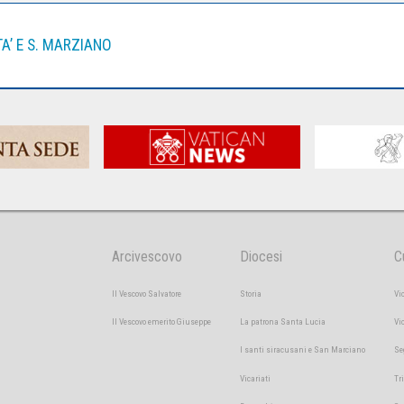
A’ E S. MARZIANO
Arcivescovo
Diocesi
C
Il Vescovo Salvatore
Storia
Vi
Il Vescovo emerito Giuseppe
La patrona Santa Lucia
Vi
I santi siracusani e San Marciano
Se
Vicariati
Tr