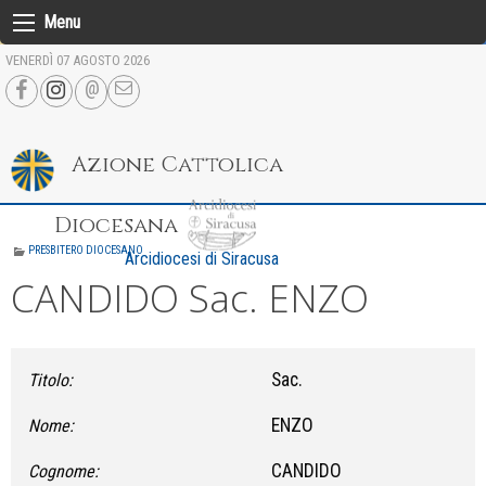
Skip
Menu
to
VENERDÌ 07 AGOSTO 2026
content
Azione Cattolica
Diocesana
PRESBITERO DIOCESANO
Arcidiocesi di Siracusa
CANDIDO Sac. ENZO
Sac.
Titolo:
ENZO
Nome:
CANDIDO
Cognome: